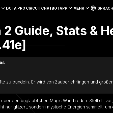
I
DOTA PRO CIRCUIT
CHATBOT
APP
MEHR
SPRACH
2 Guide, Stats & H
.41e]
es
fte zu bündeln. Er wird von Zauberlehrlingen und groß
 über den unglaublichen Magic Wand reden. Stell dir vor,
 nur glitzert, sondern mystische Energien sammelt, um 