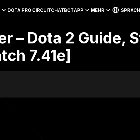
I
DOTA PRO CIRCUIT
CHATBOT
APP
MEHR
SPRACH
er – Dota 2 Guide, S
tch 7.41e]