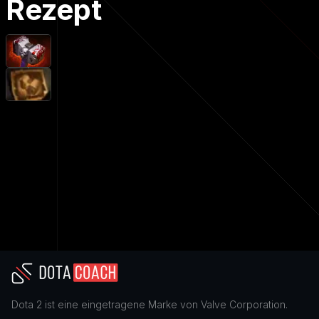
Rezept
Dota 2
ist eine eingetragene Marke von
Valve Corporation
.