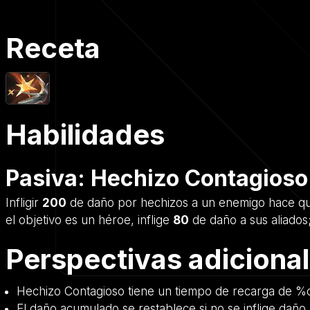
Receta
Habilidades
Pasiva: Hechizo Contagioso
Infligir
200
de daño por hechizos a un enemigo hace que s
el objetivo es un héroe, inflige
80
de daño a sus aliados; 
Perspectivas adiciona
Hechizo Contagioso tiene un tiempo de recarga de %
El daño acumulado se restablece si no se inflige daño