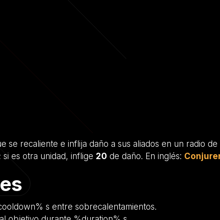
e recaliente e inflija daño a sus aliados en un radio de
si es otra unidad, inflige
20
de daño. En inglés:
Conjurer
les
cooldown% s entre sobrecalentamientos.
 al objetivo durante %duration% s.