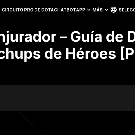
CIRCUITO PRO DE DOTA
CHATBOT
APP
MÁS
SELECC
njurador – Guía de D
tchups de Héroes [