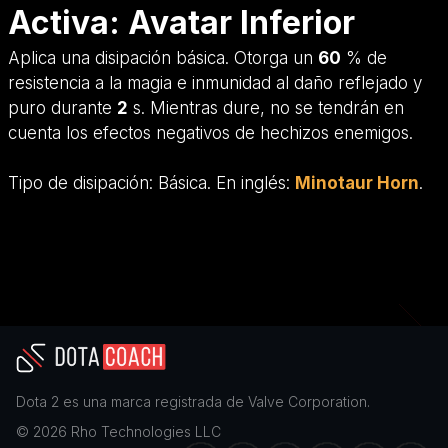
Activa: Avatar Inferior
Aplica una disipación básica. Otorga un
60
% de
resistencia a la magia e inmunidad al daño reflejado y
puro durante
2
s. Mientras dure, no se tendrán en
cuenta los efectos negativos de hechizos enemigos.
Tipo de disipación:
Básica
. En inglés:
Minotaur Horn
.
Dota 2
es una marca registrada de
Valve Corporation
.
©
2026
Rho Technologies LLC