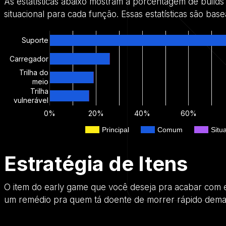
As estatísticas abaixo mostram a porcentagem de build
situacional para cada função. Essas estatísticas são ba
Suporte
Carregador
Trilha do
meio
Trilha
vulnerável
0%
20%
40%
60%
Principal
Comum
Situ
Estratégia de Itens
O item do early game que você deseja pra acabar com e
um remédio pra quem tá doente de morrer rápido demai