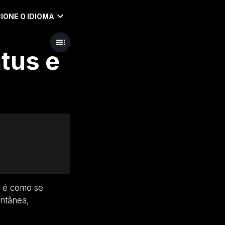
IONE O IDIOMA
atus e
, é como se
antânea,