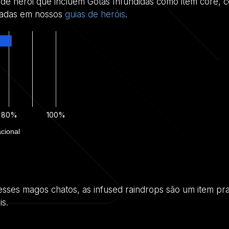
s de herói que incluem Gotas Infundidas como item core,
seadas em nossos
guias de heróis
.
80%
100%
acional
sses magos chatos, as infused raindrops são um item pra
s.