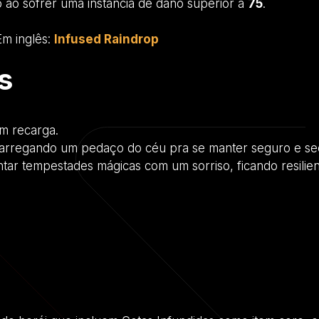
ao sofrer uma instância de dano superior a
75
.
m inglês:
Infused Raindrop
s
m recarga.
e carregando um pedaço do céu pra se manter seguro e se
ntar tempestades mágicas com um sorriso, ficando resili