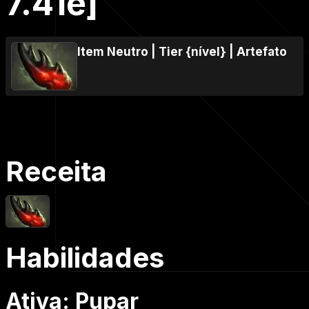
7.41e]
Item Neutro
|
Tier {nível}
|
Artefato
Receita
Habilidades
Ativa: Pupar