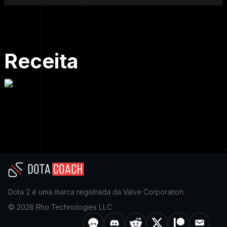
Receita
Dota 2
é uma marca registrada da
Valve Corporation
.
©
2026
Rho Technologies LLC