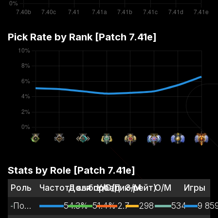
Pick Rate by Rank [Patch
7.41e
]
Stats by Role [Patch
7.41e
]
Роль
Частота выбора (пик-рейт)
Доля побед
У/С/П
З/М
О/М
Игры
Полная поддержка
54.3%
51.4%
2.7
298
534
9 85