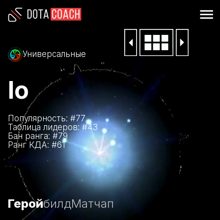
Универсальные
Io
Популярность: #
77
Таблица лидеров: #
43
Бан ранга: #
79
Ранг КДА: #
61
Герой
билд
Матчап