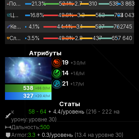
Поддержка
21.3%
52.1%
2.7
310
538
3 863
Центр
16.8%
48.8%
3.3
553
794
3 043
Керри
4.1%
44.4%
3.1
537
762
745
Сложная
3.5%
48.3%
2.8
437
657
640
Атрибуты
19
+
3.0
/lvl
14
+
1.6
/lvl
21
+
1.7
/lvl
538
+
66.0
/lvl
327
+
20.4
/lvl
Статы
к
58
- 64
+
4.4
/
уровень
(
216
- 222
на
урону
:
уровне
30)
Дальность
:
500
Armor
:
3.3
+
0.3
/
уровень
(
13.4
на уровне
30)