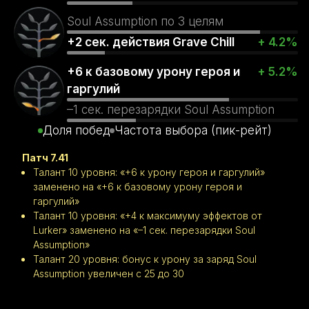
Soul Assumption по 3 целям
+2 сек. действия Grave Chill
+ 4.2%
+6 к базовому урону героя и
+ 5.2%
гаргулий
–1 сек. перезарядки Soul Assumption
Доля побед
Частота выбора (пик-рейт)
Патч 7.41
Талант 10 уровня: «+6 к урону героя и гаргулий»
заменено на «+6 к базовому урону героя и
гаргулий»
Талант 10 уровня: «+4 к максимуму эффектов от
Lurker» заменено на «–1 сек. перезарядки Soul
Assumption»
Талант 20 уровня: бонус к урону за заряд Soul
Assumption увеличен с 25 до 30