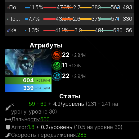
Поддержка
11.5%
47.3%
2.7
380
563
493
Полная поддержка
7.7%
43.3%
2.6
376
571
330
Керри
1.3%
41.1%
3.0
481
680
56
Атрибуты
22
+
2.8
/lvl
11
+
1.3
/lvl
22
+
2.9
/lvl
604
+
61.6
/lvl
339
+
34.8
/lvl
Статы
к
59
- 69
+
4.9
/
уровень
(
231
- 241
на
урону
:
уровне
30)
Дальность
:
600
Armor
:
1.8
+
0.2
/
уровень
(
10.5
на уровне
30)
Скорость передвижения
:
285