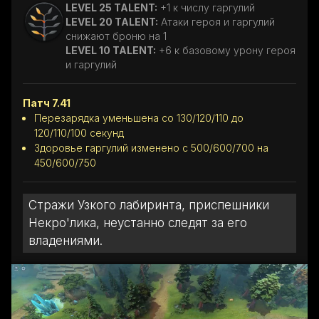
LEVEL 25 TALENT:
+1 к числу гаргулий
LEVEL 20 TALENT:
Атаки героя и гаргулий
снижают броню на 1
LEVEL 10 TALENT:
+6 к базовому урону героя
и гаргулий
Патч 7.41
Перезарядка уменьшена со 130/120/110 до
120/110/100 секунд
Здоровье гаргулий изменено с 500/600/700 на
450/600/750
Стражи Узкого лабиринта, приспешники
Некро'лика, неустанно следят за его
владениями.