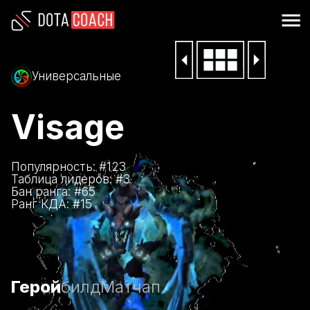
Универсальные
Visage
Популярность: #
123
Таблица лидеров: #
3
Бан ранга: #
65
Ранг КДА: #
15
Герой
билд
Матчап