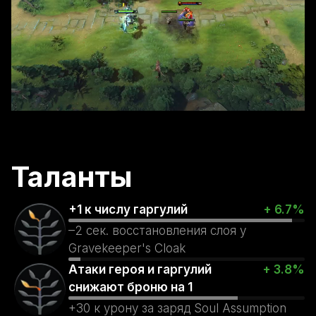
Таланты
+1 к числу гаргулий
+ 6.7%
–2 сек. восстановления слоя у
Gravekeeper's Cloak
Атаки героя и гаргулий
+ 3.8%
снижают броню на 1
+30 к урону за заряд Soul Assumption