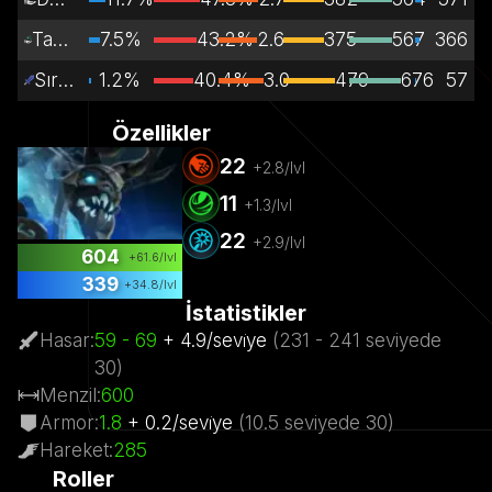
Tam Destek
7.5%
43.2%
2.6
375
567
366
Sırtlayıcı
1.2%
40.4%
3.0
479
676
57
Özellikler
22
+
2.8
/lvl
11
+
1.3
/lvl
22
+
2.9
/lvl
604
+
61.6
/lvl
339
+
34.8
/lvl
İstatistikler
Hasar
:
59
- 69
+
4.9
/
sevi̇ye
(
231
- 241
seviyede
30)
Menzil
:
600
Armor
:
1.8
+
0.2
/
sevi̇ye
(
10.5
seviyede
30)
Hareket
:
285
Roller