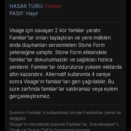
HASAR TÜRÜ:
Fiziksel
PASIF: Hayır
Visage için savaşan 2 kör familiar yaratır.
Familiar'lar onları taşlaştıran ve yere indikleri
anda düşmanları sersemleten Stone Form
yeteneğine sahiptir. Stone Form etkisindeki
familiar'lar dokunulmazdır ve sağlıkları hızlıca
yenilenir. Familiar'lar öldürülürse yüksek miktarda
altın kazandırır. Alternatif kullanımla 4 saniye
sonra Visage'ın familiar'ları geri çağrılabilir. Bu
süre zarfında familiar'lar saldıramaz veya eylem
gerçekleştiremez.
Summon Familiar'ın kullanılması önceki Familiarları yenisi ile
değiştirir.
Visage'ın menzilinde bulunan Familiar'lar, Gravekeeper's
Cloak ve Grave Chill'in bonuslarını kazanır.