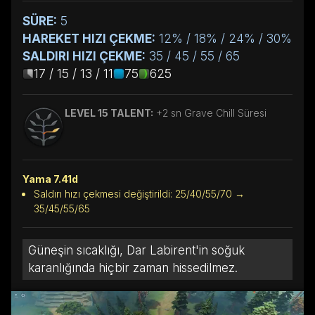
SÜRE:
5
HAREKET HIZI ÇEKME:
12% / 18% / 24% / 30%
SALDIRI HIZI ÇEKME:
35 / 45 / 55 / 65
17 / 15 / 13 / 11
75
625
LEVEL 15 TALENT:
+2 sn Grave Chill Süresi
Yama 7.41d
Saldırı hızı çekmesi değiştirildi: 25/40/55/70 →
35/45/55/65
Güneşin sıcaklığı, Dar Labirent'in soğuk
karanlığında hiçbir zaman hissedilmez.