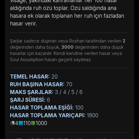
Visage, yakındaki kahramanlar her 100 hasar
aldığında ruh özü toplar. Özü saldığında ana
hasara ek olarak toplanan her ruh için fazladan
hasar verir.
Şarjlar sadece düşman veya Roshan tarafından verilen
2
değerinden daha büyük,
3000
değerinden daha düşük
hasarlar için kazanılır. Kendi kendine verilen hasar veya
Soul Assumption hasarı geçerli sayılmaz.
TEMEL HASAR:
20
RUH BAŞINA HASAR:
70
MAKS ŞARJLAR:
3 / 4 / 5 / 6
ŞARJ SÜRESİ:
6
HASAR TOPLAMA EŞİĞİ:
100
HASAR TOPLAMA YARIÇAPI:
1800
4
110
1000