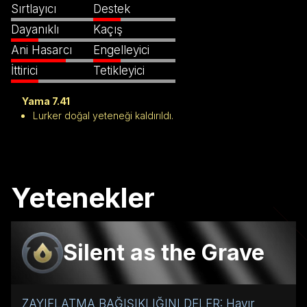
Sırtlayıcı
Destek
Dayanıklı
Kaçış
Ani Hasarcı
Engelleyici
İttirici
Tetikleyici
Yama 7.41
Lurker doğal yeteneği kaldırıldı.
Yetenekler
Silent as the Grave
ZAYIFLATMA BAĞIŞIKLIĞINI DELER: Hayır