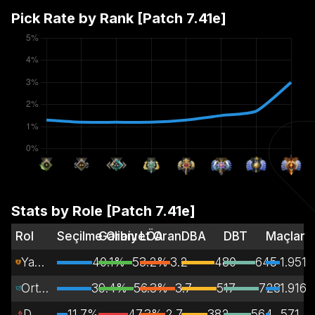
Pick Rate by Rank [Patch
7.41e
]
Stats by Role [Patch
7.41e
]
Rol
Seçilme Oranı
Galibiyet Oranı
LÖA
DBA
DBT
Maçlar
Yan Kulvar
40.1%
53.2%
3.2
480
645
1.951
Orta Kulvar
39.4%
56.3%
3.7
517
728
1.916
Destek
11.7%
47.3%
2.7
382
564
571