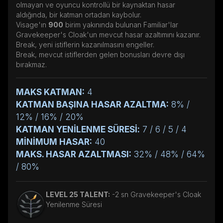
olmayan ve oyuncu kontrollü bir kaynaktan hasar
aldığında, bir katman ortadan kaybolur.
Visage'ın
900
birim yakınında bulunan Familiar'lar
Gravekeeper's Cloak'un mevcut hasar azaltımını kazanır.
Break, yeni istiflerin kazanılmasını engeller.
Break, mevcut istiflerden gelen bonusları devre dışı
bırakmaz.
MAKS KATMAN:
4
KATMAN BAŞINA HASAR AZALTMA:
8% /
12% / 16% / 20%
KATMAN YENİLENME SÜRESİ:
7 / 6 / 5 / 4
MİNİMUM HASAR:
40
MAKS. HASAR AZALTMASI:
32% / 48% / 64%
/ 80%
LEVEL 25 TALENT:
-2 sn Gravekeeper's Cloak
Yenilenme Süresi