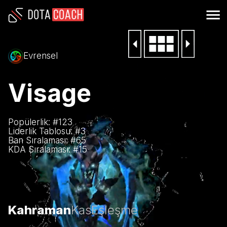
Evrensel
Visage
Popülerlik: #
123
Liderlik Tablosu: #
3
Ban Sıralaması: #
65
KDA Sıralaması: #
15
Kahraman
Kas
Eşleşme