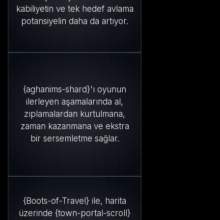
kabiliyetin ve tek hedef avlama
potansiyelin daha da artıyor.
{aghanims-shard}'ı oyunun
ilerleyen aşamalarında al,
zıplamalardan kurtulmana,
zaman kazanmana ve ekstra
bir sersemletme sağlar.
{Boots-of-Travel} ile, harita
üzerinde {town-portal-scroll}