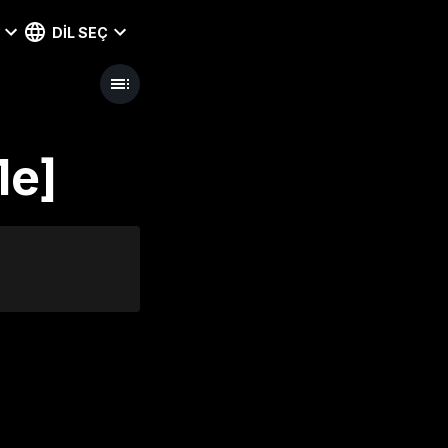
DIL SEÇ
1e]