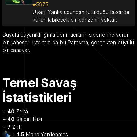
5975
Uyarı: Yanlış ucundan tutulduğu takdirde
kullanılabilecek bir panzehir yoktur.
Büyülü dayanıklılığınla derin acıların siperlerine vuran
bir şaheser, işte tam da bu Parasma, gerçekten büyülü
bir canavar.
Temel Savaş
İstatistikleri
+
40
Zekâ
+
40
Saldırı Hızı
+
7
Zırh
+
1.5
Mana Yenilenmesi