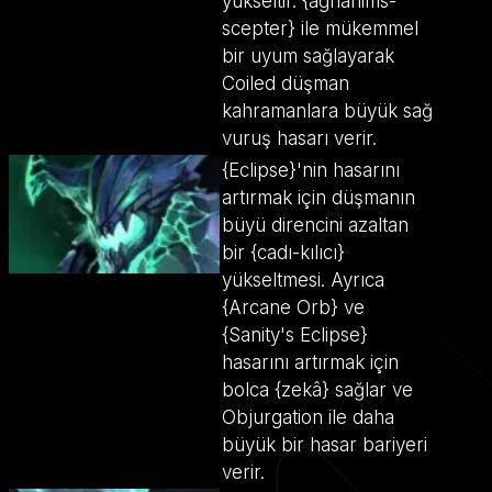
yükseltir. {aghanims-
scepter} ile mükemmel
bir uyum sağlayarak
Coiled düşman
kahramanlara büyük sağ
vuruş hasarı verir.
{Eclipse}'nin hasarını
artırmak için düşmanın
büyü direncini azaltan
bir {cadı-kılıcı}
yükseltmesi. Ayrıca
{Arcane Orb} ve
{Sanity's Eclipse}
hasarını artırmak için
bolca {zekâ} sağlar ve
Objurgation ile daha
büyük bir hasar bariyeri
verir.