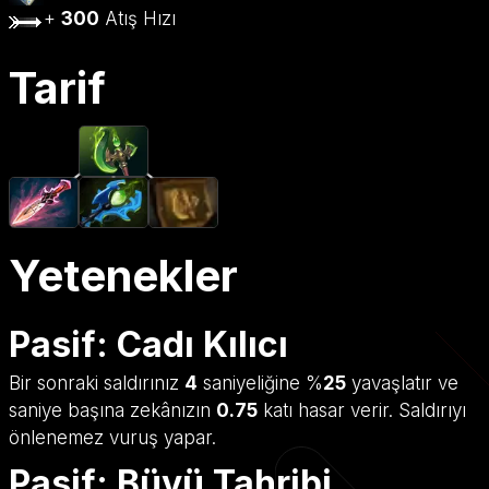
+
300
Atış Hızı
Tarif
Yetenekler
Pasif: Cadı Kılıcı
Bir sonraki saldırınız
4
saniyeliğine %
25
yavaşlatır ve
saniye başına zekânızın
0.75
katı hasar verir. Saldırıyı
önlenemez vuruş yapar.
Pasif: Büyü Tahribi