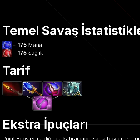
Temel Savaş İstatistikl
+
175
Mana
+
175
Sağlık
Tarif
Ekstra İpuçları
Point Booster'ı aldığında kahramanın sanki büyülü enerj