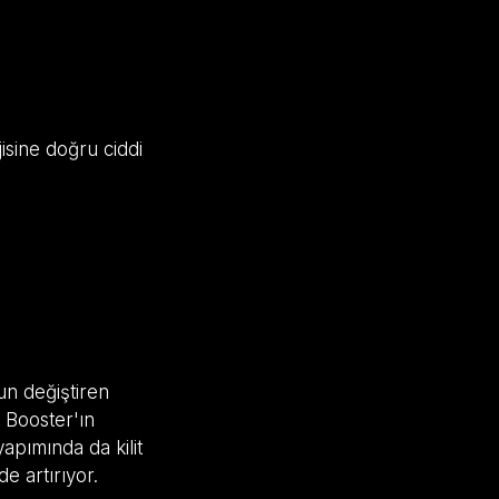
isine doğru ciddi
un değiştiren
t Booster'ın
apımında da kilit
e artırıyor.