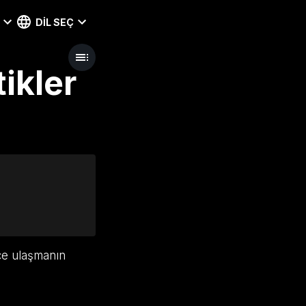
DIL SEÇ
tikler
üce ulaşmanın