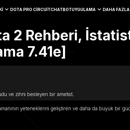
KI
DOTA PRO CIRCUIT
CHATBOT
UYGULAMA
DAHA FAZLA
a 2 Rehberi, İstatis
ama 7.41e]
 ve zihni besleyen bir ametist.
ahramanının yeteneklerini geliştiren ve daha da büyük bir g