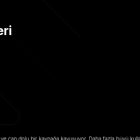
eri
i ve can dolu bir kaynağa kavuşuyor. Daha fazla büyü kul