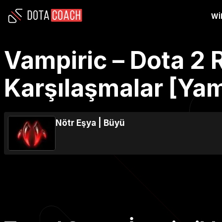
WI
Vampiric – Dota 2 R
Karşılaşmalar [Yam
Nötr Eşya
|
Büyü