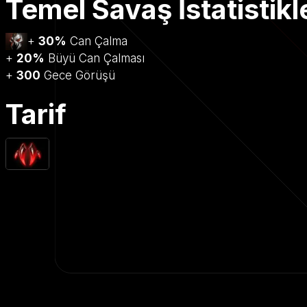
Temel Savaş İstatistikl
+
30%
Can Çalma
+
20%
Büyü Can Çalması
+
300
Gece Görüşü
Tarif