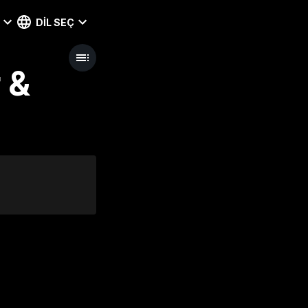
DIL SEÇ
 &