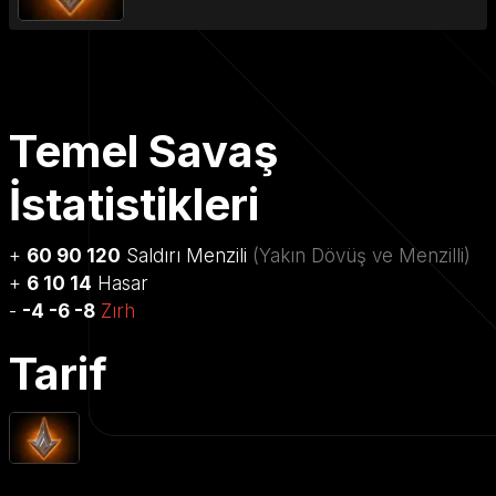
Temel Savaş
İstatistikleri
+
60 90 120
Saldırı Menzili
(Yakın Dövüş ve Menzilli)
+
6 10 14
Hasar
-
-4 -6 -8
Zırh
Tarif