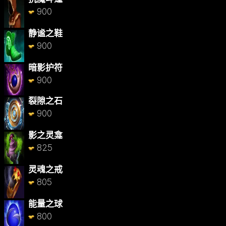
900
静谧之鞋
900
暗影护符
900
裂隙之石
900
影之灵龛
825
灵魂之戒
805
能量之球
800