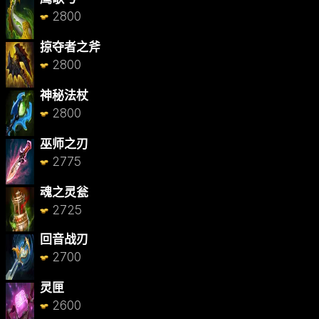
2800
掠夺者之斧
2800
神秘法杖
2800
巫师之刃
2775
魂之灵瓮
2725
回音战刃
2700
灵匣
2600