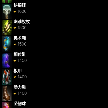
秘银锤
1600
幽魂权杖
1500
奥术鞋
1500
相位鞋
1450
板甲
1400
动力鞋
1400
坚韧球