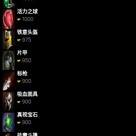
活力之球
1000
铁意头盔
975
片甲
950
标枪
900
吸血面具
900
真视宝石
900
抗魔斗篷