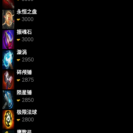
永恒之盘
3000
振魂石
3000
漩涡
2950
碎颅锤
2875
陨星锤
2850
极限法球
2800
鹰歌弓