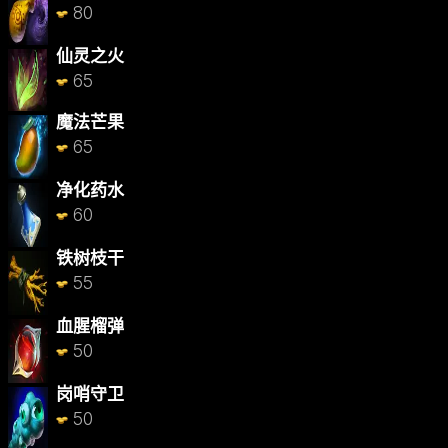
80
仙灵之火
65
魔法芒果
65
净化药水
60
铁树枝干
55
血腥榴弹
50
岗哨守卫
50