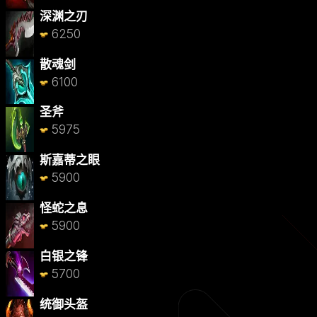
深渊之刃
6250
散魂剑
6100
圣斧
5975
斯嘉蒂之眼
5900
怪蛇之息
5900
白银之锋
5700
统御头盔