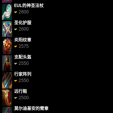
EUL的神圣法杖
2600
圣化护服
2600
炎阳纹章
2575
支配头盔
2550
行家阵列
2550
远行鞋
2500
莫尔迪基安的臂章