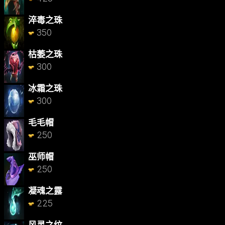
淬毒之珠
350
枯萎之珠
300
冰霜之珠
300
毛毛帽
250
巫师帽
250
凝魂之露
225