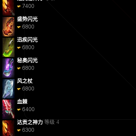
7400
盛势闪光
6800
迅疾闪光
6800
秘奥闪光
6800
风之杖
6800
血棘
6400
等级 4
达贡之神力
6300