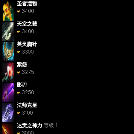
圣者遗物
3400
天堂之戟
3400
英灵胸针
3300
紫怨
3275
影刃
3250
法师克星
3100
等级 1
达贡之神力
3000