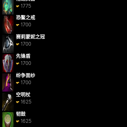
1775
恐鳌之戒
1700
赛莉蒙妮之冠
1700
先锋盾
1700
纷争面纱
1700
空明杖
1625
韧鼓
1625