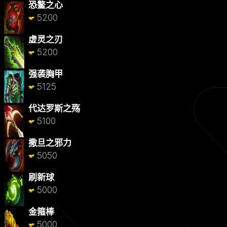
恐鳌之心
5200
虚灵之刃
5200
强袭胸甲
5125
代达罗斯之殇
5100
撒旦之邪力
5050
刷新球
5000
金箍棒
5000