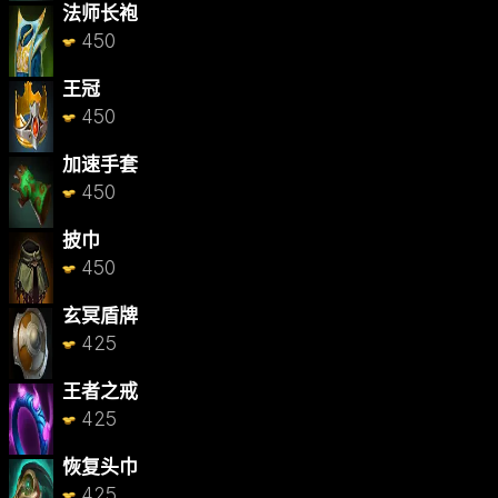
法师长袍
450
王冠
450
加速手套
450
披巾
450
玄冥盾牌
425
王者之戒
425
恢复头巾
425