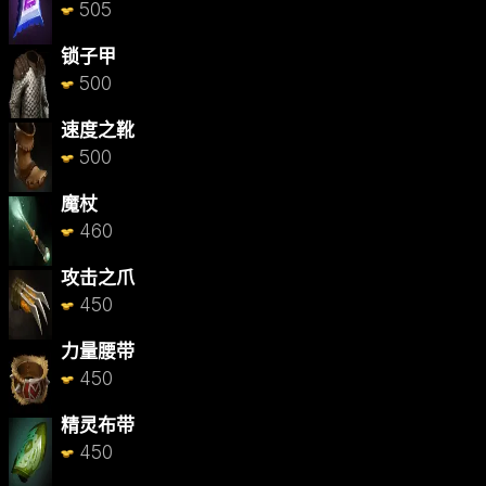
505
锁子甲
500
速度之靴
500
魔杖
460
攻击之爪
450
力量腰带
450
精灵布带
450