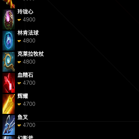
玲珑心
4900
林肯法球
4800
克莱拉牧杖
4800
血精石
4700
辉耀
4700
鱼叉
4700
幻影斧