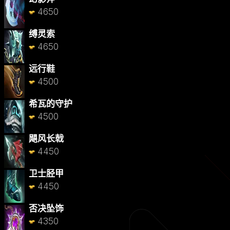
4650
缚灵索
4650
远行鞋
4500
希瓦的守护
4500
飓风长戟
4450
卫士胫甲
4450
否决坠饰
4350