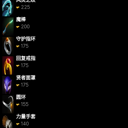
风灵之纹
225
魔棒
200
守护指环
175
回复戒指
175
贤者面罩
175
圆环
155
力量手套
140