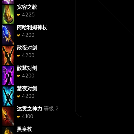
宽容之靴
4225
阿哈利姆神杖
4200
散夜对剑
4200
散慧对剑
4200
慧夜对剑
4200
等级 2
达贡之神力
4100
黑皇杖