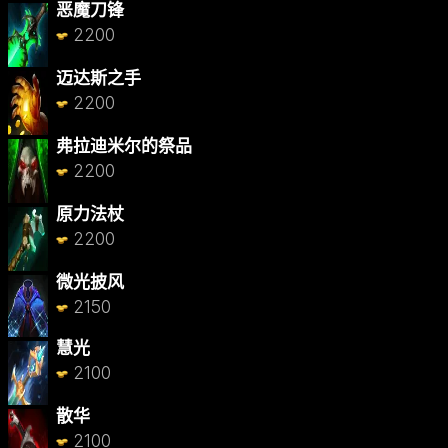
恶魔刀锋
2200
迈达斯之手
2200
弗拉迪米尔的祭品
2200
原力法杖
2200
微光披风
2150
慧光
2100
散华
2100