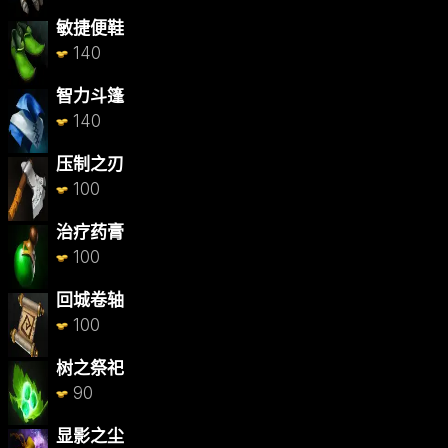
敏捷便鞋
140
智力斗篷
140
压制之刃
100
治疗药膏
100
回城卷轴
100
树之祭祀
90
显影之尘