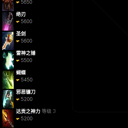
5650
绝刃
5600
圣剑
5600
雷神之锤
5500
蝴蝶
5450
邪恶镰刀
5200
等级 3
达贡之神力
5200