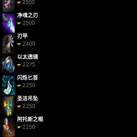
2500
净魂之刃
2500
刃甲
2400
以太透镜
2275
闪烁匕首
2250
圣洁吊坠
2250
阿托斯之棍
2250