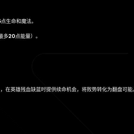
5
点生命和魔法。
最多
20
点能量）。
性，在英雄残血缺蓝时提供续命机会，将败势转化为翻盘可能