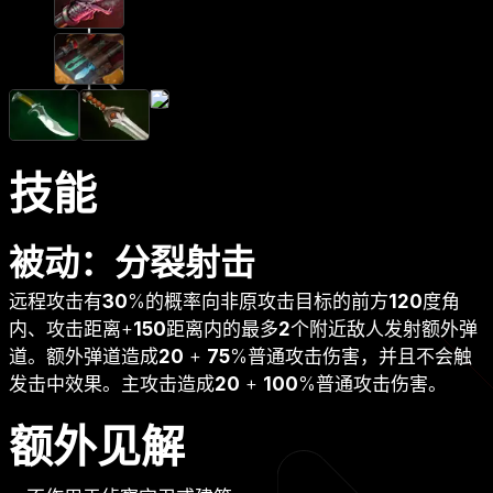
技能
被动：分裂射击
远程攻击有
30
%的概率向非原攻击目标的前方
120
度角
内、攻击距离+
150
距离内的最多
2
个附近敌人发射额外弹
道。额外弹道造成
20
+
75
%普通攻击伤害，并且不会触
发击中效果。主攻击造成
20
+
100
%普通攻击伤害。
额外见解