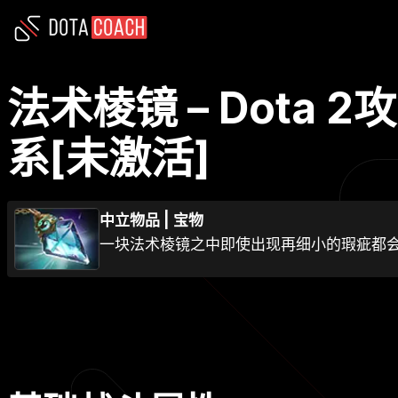
法术棱镜 – Dota
系[未激活]
中立物品
|
宝物
一块法术棱镜之中即使出现再细小的瑕疵都