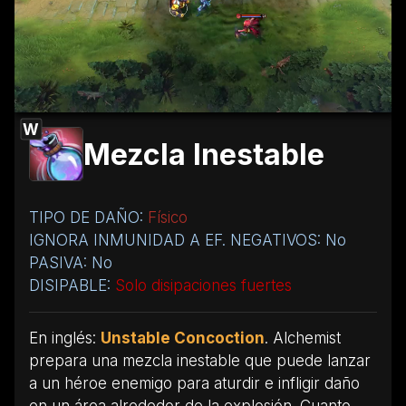
W
Mezcla Inestable
TIPO DE DAÑO:
Físico
IGNORA INMUNIDAD A EF. NEGATIVOS: No
PASIVA: No
DISIPABLE:
Solo disipaciones fuertes
En inglés:
Unstable Concoction
. Alchemist
prepara una mezcla inestable que puede lanzar
a un héroe enemigo para aturdir e infligir daño
en un área alrededor de la explosión. Cuanto