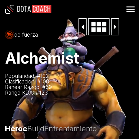
de fuerza
Alchemist
Popularidad: #
102
Clasificación: #
108
Banear Rango: #
69
Rango KDA: #
123
Héroe
Build
Enfrentamiento