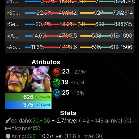
Carry
31.2%
45.9%
2.8
717
829
4040
Senda lateral
22.5%
46.8%
2.1
627
738
2914
Senda central
20.2%
48.0%
2.8
693
835
2615
Apoyo
14.6%
47.0%
1.5
533
618
1893
Apoyo primario
11.6%
47.1%
1.6
535
619
1506
Atributos
23
+
2.7
/lvl
19
+
1.5
/lvl
25
+
1.8
/lvl
626
+
59.4
/lvl
375
+
21.6
/lvl
Stats
de daño
:
50
- 56
+
2.7
/
nivel
(
142
- 148
al nivel
30)
Alcance
:
150
Armor
:
3.2
+
0.3
/
nivel
(
12.8
al nivel
30)