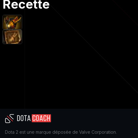
Recette
Dota 2
est une marque déposée de
Valve Corporation
.