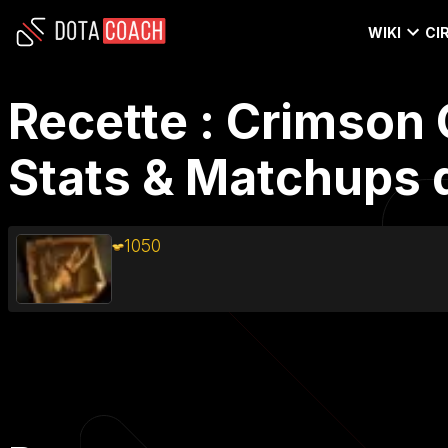
WIKI
CI
Recette : Crimson 
Stats & Matchups d
1050