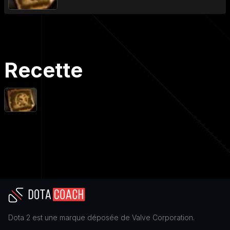
Recette
Dota 2
est une marque déposée de
Valve Corporation
.