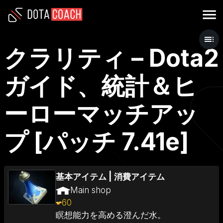
クラリティ – Dota2
ガイド、統計＆ヒ
ーローマッチアッ
プ [パッチ 7.41e]
基本アイテム
|
消費アイテム
Main shop
60
瞑想能力を高める澄んだ水。