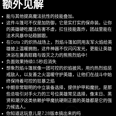
额外见解
能与其他提高魔法抗性的技能叠加。
这件斗篷可不仅是加防御，它是实打实的保命装。让你
的英雄硬吃魔法伤害不虚，扛住技能轰炸，团战里能在
法术风暴中站稳脚跟。
在Dota 2的炽热战场上，烈焰斗篷如同用友军火焰给英
雄披上温暖拥抱，这件神器不仅闪闪发光，更能让英雄
沐浴在兼具慰藉与毁灭之力的熊熊烈焰中！
负面效果持续0.5秒后消失
想象烈焰斗篷就像一团可控的炽焰披风，用灼热烈焰惩
戒敌人，以友善之火温暖守护英雄，让他们在战斗中始
终保持着可控的狂暴之焰
中期非常聪明的中立装备选择，提供护甲和魔抗，是那
些总吸引对手火力的三号位英雄常见选择，像末日、黑
贤和潮汐这类依赖护甲魔抗硬刚正面的英雄都是它的强
力候选人。
你知道这玩意儿是7.28版本搞出来的吗