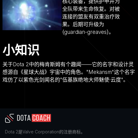
核心装备，提供护甲并为
全队带来生命恢复。对被
连接的盟友有双重治疗效
果。后期可升级为
{guardian-greaves}。
小知识
关于Dota 2中的梅肯斯姆有个趣闻——它的名字和设计灵
感源自《星球大战》宇宙中的角色。"Mekansm"这个名字
戏仿了以紫色光剑闻名的"伍基族绝地大师魅使·云度"。
Dota 2
是
Valve Corporation
的注册商标。