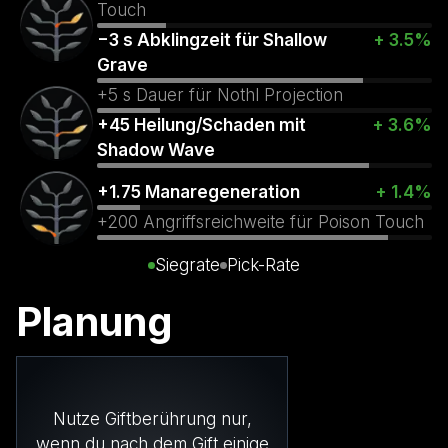
Touch
−3 s Abklingzeit für Shallow
+ 3.5%
Grave
+5 s Dauer für Nothl Projection
+45 Heilung/Schaden mit
+ 3.6%
Shadow Wave
+1.75 Manaregeneration
+ 1.4%
+200 Angriffsreichweite für Poison Touch
Siegrate
Pick-Rate
Planung
Nutze Giftberührung nur,
wenn du nach dem Gift einige