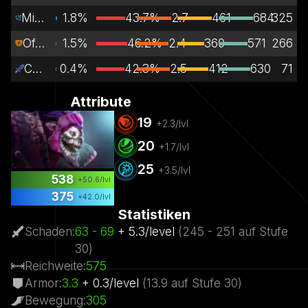
Mid Lane
1.8%
43.7%
2.7
461
684
325
Offlane
1.5%
46.2%
2.4
360
571
266
Carry
0.4%
42.3%
2.5
412
630
71
Attribute
19
+
2.3
/lvl
20
+
1.7
/lvl
25
+
3.5
/lvl
538
+
50.6
/lvl
375
+
42.0
/lvl
Statistiken
Schaden
:
63
- 69
+
5.3
/
level
(
245
- 251
auf Stufe
30)
Reichweite
:
575
Armor
:
3.3
+
0.3
/
level
(
13.9
auf Stufe
30)
Bewegung
:
305