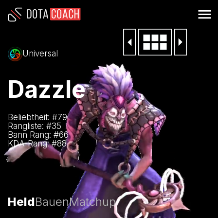
Universal
Dazzle
Beliebtheit: #
79
Rangliste: #
35
Bann Rang: #
66
KDA-Rang: #
88
Held
Bauen
Matchup