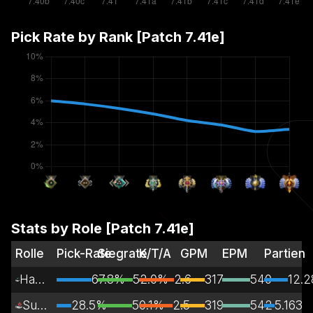
Pick Rate by Rank [Patch
7.41e
]
Stats by Role [Patch
7.41e
]
Rolle
Pick-Rate
Siegrate
K/T/A
GPM
EPM
Partien
Hard-Support
67.8%
52.0%
2.6
317
540
12.
Support
28.5%
50.1%
2.5
319
542
5.163