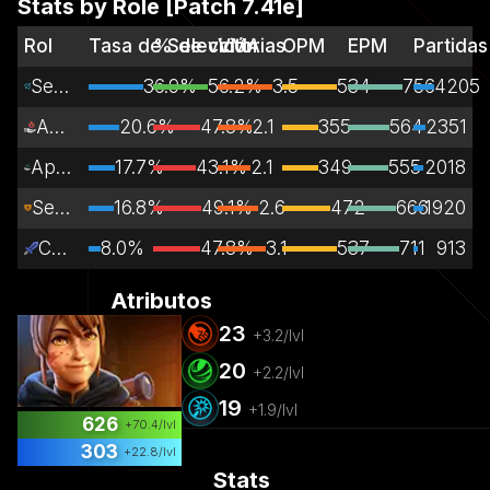
Stats by Role [Patch
7.41e
]
Rol
Tasa de Selección
% de victorias
VMA
OPM
EPM
Partidas
Senda central
36.9%
56.2%
3.5
534
756
4205
Apoyo
20.6%
47.8%
2.1
355
564
2351
Apoyo primario
17.7%
43.1%
2.1
349
555
2018
Senda lateral
16.8%
49.1%
2.6
472
666
1920
Carry
8.0%
47.8%
3.1
537
711
913
Atributos
23
+
3.2
/lvl
20
+
2.2
/lvl
19
+
1.9
/lvl
626
+
70.4
/lvl
303
+
22.8
/lvl
Stats