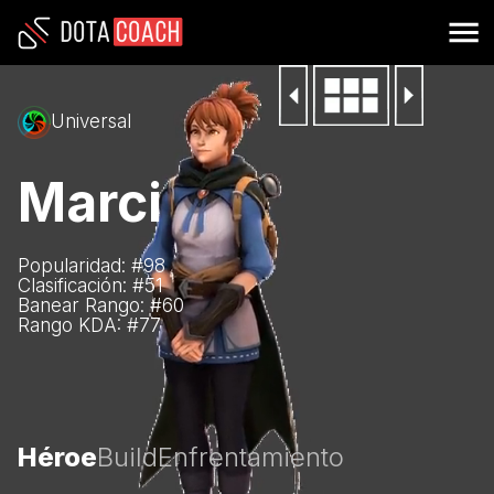
Universal
Marci
Popularidad: #
98
Clasificación: #
51
Banear Rango: #
60
Rango KDA: #
77
Héroe
Build
Enfrentamiento