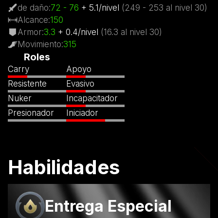
de daño
:
72
- 76
+
5.1
/
nivel
(
249
- 253
al nivel
30)
Alcance
:
150
Armor
:
3.3
+
0.4
/
nivel
(
16.3
al nivel
30)
Movimiento
:
315
Roles
Carry
Apoyo
Resistente
Evasivo
Nuker
Incapacitador
Presionador
Iniciador
Habilidades
Entrega Especial