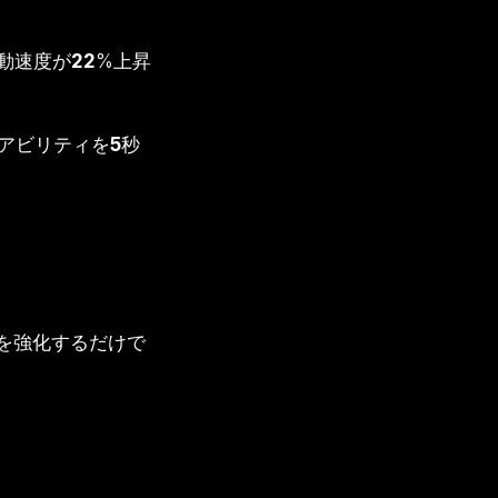
動速度が
22
%上昇
アビリティを
5
秒
を強化するだけで