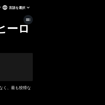
言語を選択
＆ヒーロ
なく、最も狡猾な