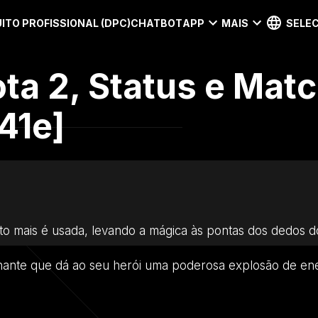
ITO PROFISSIONAL (DPC)
CHATBOT
APP
MAIS
SELEC
ota 2, Status e Mat
41e]
 mais é usada, levando a mágica às pontas dos dedos do
nante que dá ao seu herói uma poderosa explosão de ene