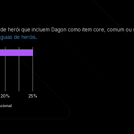
s de herói que incluem Dagon como item core, comum ou s
s
guias de heróis
.
20%
25%
acional