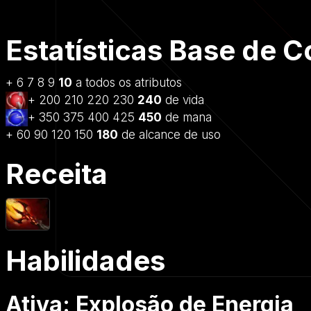
Estatísticas Base de 
+
6
7
8
9
10
a todos os atributos
+
200
210
220
230
240
de vida
+
350
375
400
425
450
de mana
+
60
90
120
150
180
de alcance de uso
Receita
Habilidades
Ativa: Explosão de Energia