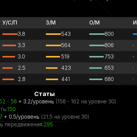
У/С/П
З/М
О/М
И
3.8
543
800
3.3
564
806
3.0
519
753
2.5
423
653
2.8
441
680
Статы
52
- 56
+
3.2
/
уровень
(
158
- 162
на уровне
30)
ть
:
150
7
+
0.5
/
уровень
(
21.5
на уровне
30)
ь передвижения
:
295