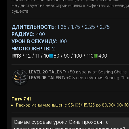
Не действует на невосприимчивых к эффектам или невид
существ.
ДЛИТЕЛЬНОСТЬ:
1.25 / 1.75 / 2.25 / 2.75
РАДИУС:
400
УРОН В СЕКУНДУ:
100
ЧИСЛО ЖЕРТВ:
2
13 / 12 / 11 / 10
80 / 90 / 100 / 110
400
LEVEL 20 TALENT:
+50 к урону от Searing Chains
LEVEL 15 TALENT:
+0.8 сек. действия Searing Chai
Патч 7.41
Расход маны уменьшен с 95/105/115/125 до 80/90/100/110
Самые суровые уроки Сина проходят с