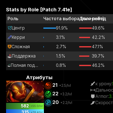
Stats by Role [Patch
7.41e
]
Роль
Частота выбора (пик-рейт)
Доля побед
Центр
91.9%
49.6%
Керри
3.1%
42.2%
Сложная
2.7%
47.1%
Поддержка
1.5%
39.7%
Полная поддержка
0.8%
46.2%
Атрибуты
к урону
:
21
+
2.5
/lvl
Дальнос
22
+
3.2
/lvl
Armor
:
3.
20
Скорост
+
2.2
/lvl
582
+
55.0
/lvl
315
+
26.4
/lvl