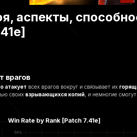
я, аспекты, способно
.41e]
т врагов
о атакует
всех врагов вокруг и связывает их
горящ
щью своих
взрывающихся копий
, и немногие смогу
Win Rate by Rank [Patch
7.41e
]