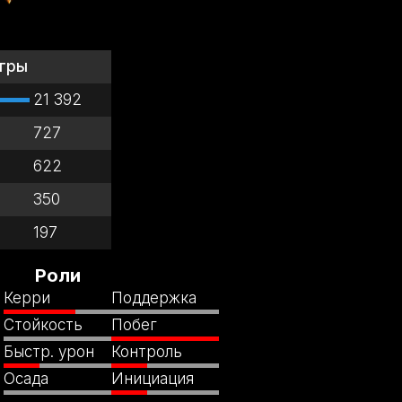
гры
21 392
727
622
350
197
Роли
Керри
Поддержка
Стойкость
Побег
Быстр. урон
Контроль
Осада
Инициация