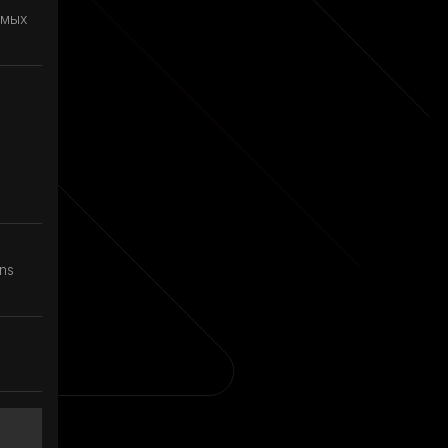
имых
ns