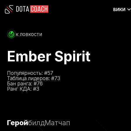
ВИКИ
к ловкости
Ember Spirit
Популярность: #
57
Таблица лидеров: #
73
Бан ранга: #
76
Ранг КДА: #
3
Герой
билд
Матчап