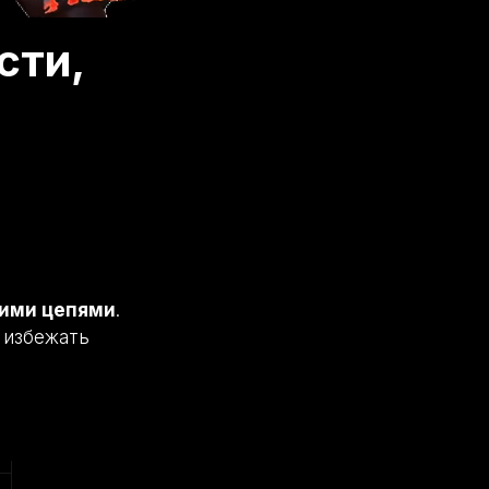
сти,
ими цепями
.
т избежать