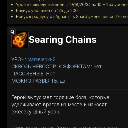
Урон в секунду изменён с 10/18/26/34 на 10 + 1 за урове
Радиус увеличен со 175 до 200
Бонус к радиусу от Aghanim's Shard уменьшен со 175 до
Q
Searing Chains
УРОН:
магический
СКВОЗЬ НЕВОСПР. К ЭФФЕКТАМ: нет
ПАССИВНЫЕ: Нет
МОЖНО РАЗВЕЯТЬ: да
Герой выпускает горящие бола, которые
удерживают врагов на месте и наносят
ежесекундный урон.
Применяется на случайных существ рядом с героем.