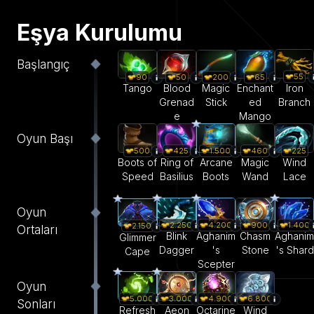
Eşya Kurulumu
Başlangıç
55
90
50
200
65
Iron
Tango
Blood
Magic
Enchant
Branch
Grenad
Stick
ed
e
Mango
Oyun Başı
500
425
1.500
460
225
Boots of
Ring of
Arcane
Magic
Wind
Speed
Basilius
Boots
Wand
Lace
Oyun
2.250
4.200
900
1.400
2.150
Ortaları
Blink
Aghanim
Chasm
Aghanim
Glimmer
Dagger
's
Stone
's Shard
Cape
Scepter
Oyun
5.000
3.000
4.900
6.800
Sonları
Refresh
Aeon
Octarine
Wind