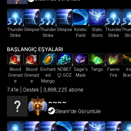
Thunder
Glimpse
Thunder
Glimpse
Kinetic
Static
Thunder
Thun
Strike
Strike
Field
Storm
Strike
Str
BAŞLANGIÇ EŞYALARI
Blood
Blood
Enchant
NÖBET
Sage's
Tango
Faerie
Ir
Grenad
Grenad
ed
Çİ GÖZ
Mask
Fire
Bra
e
e
Mango
7.41e | Destek | 3,898,225 abone
~~~~
Steam'de Görüntüle