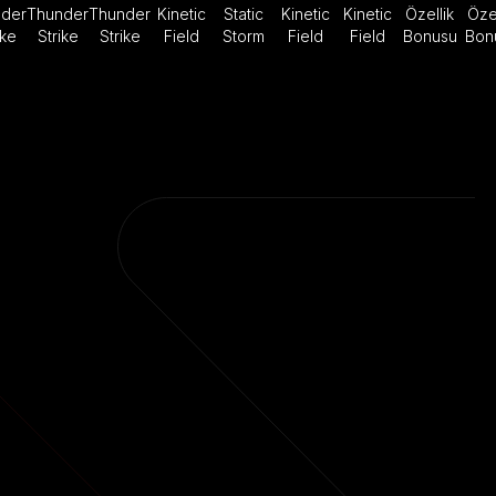
der
Thunder
Thunder
Kinetic
Static
Kinetic
Kinetic
Özellik
Özel
ike
Strike
Strike
Field
Storm
Field
Field
Bonusu
Bon