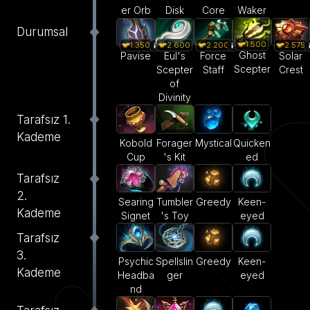
er Orb
Disk
Core
Waker
Durumsal
1.500
1.350
2.600
2.200
2.575
Ghost
Pavise
Eul's
Force
Solar
Scepter
Scepter
Staff
Crest
of
Divinity
Tarafsız 1.
Kademe
Kobold
Forager
Mystical
Quicken
Cup
's Kit
ed
Tarafsız
2.
Searing
Tumbler
Greedy
Keen-
Kademe
Signet
's Toy
eyed
Tarafsız
3.
Psychic
Spellslin
Greedy
Keen-
Kademe
Headba
ger
eyed
nd