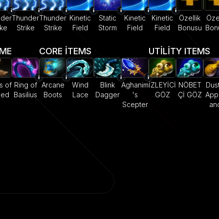
der
Thunder
Thunder
Kinetic
Static
Kinetic
Kinetic
Özellik
Özel
ike
Strike
Strike
Field
Storm
Field
Field
Bonusu
Bon
AME
CORE ITEMS
UTILITY ITEMS
s of
Ring of
Arcane
Wind
Blink
Aghanim
İZLEYİCİ
NÖBET
Dust
eed
Basilius
Boots
Lace
Dagger
's
GÖZ
Çİ GÖZ
App
Scepter
an