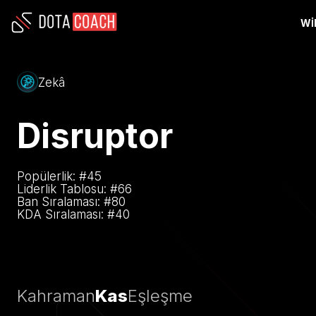
WI
Zekâ
Disruptor
Popülerlik: #
45
Liderlik Tablosu: #
66
Ban Sıralaması: #
80
KDA Sıralaması: #
40
Kahraman
Kas
Eşleşme