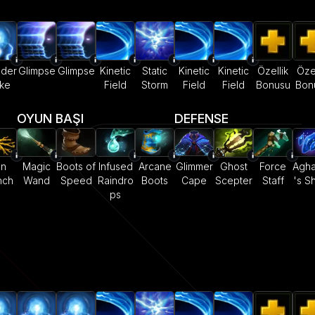
der
Glimpse
Glimpse
Kinetic
Static
Kinetic
Kinetic
Özellik
Özel
ike
Field
Storm
Field
Field
Bonusu
Bon
OYUN BAŞI
DEFENSE
on
Magic
Boots of
Infused
Arcane
Glimmer
Ghost
Force
Agha
nch
Wand
Speed
Raindro
Boots
Cape
Scepter
Staff
's S
ps