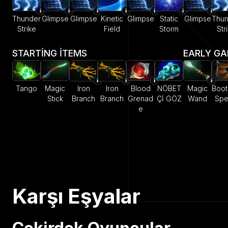
Thunder
Glimpse
Glimpse
Kinetic
Glimpse
Static
Glimpse
Thun
Strike
Field
Storm
Str
STARTING ITEMS
EARLY G
Tango
Magic
Iron
Iron
Blood
NÖBET
Magic
Boot
Stick
Branch
Branch
Grenad
Çİ GÖZ
Wand
Sp
e
Karşı Eşyalar