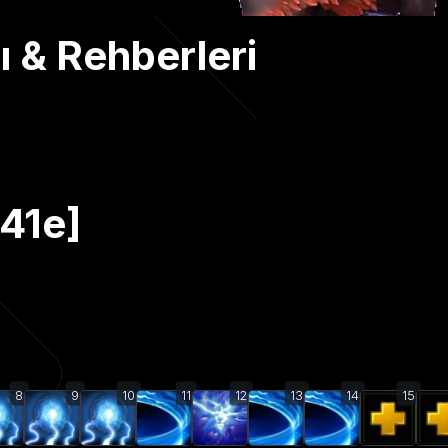
ı & Rehberleri
.41e]
8
9
10
11
12
13
14
15