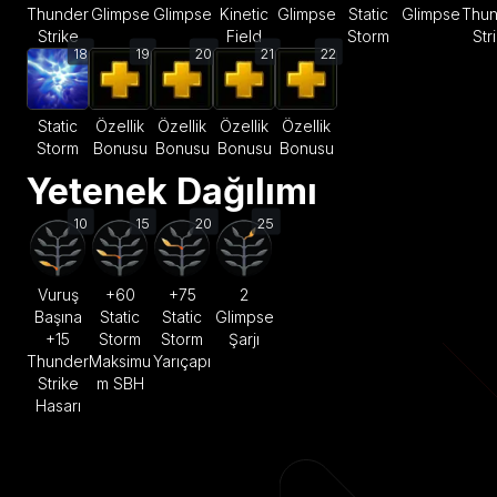
Thunder
Glimpse
Glimpse
Kinetic
Glimpse
Static
Glimpse
Thun
Strike
Field
Storm
Str
18
19
20
21
22
Static
Özellik
Özellik
Özellik
Özellik
Storm
Bonusu
Bonusu
Bonusu
Bonusu
Yetenek Dağılımı
10
15
20
25
Vuruş
+60
+75
2
Başına
Static
Static
Glimpse
+15
Storm
Storm
Şarjı
Thunder
Maksimu
Yarıçapı
Strike
m SBH
Hasarı