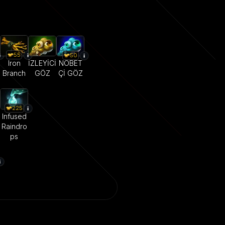
55
50
Iron
İZLEYİCİ
NÖBET
Branch
GÖZ
Çİ GÖZ
225
Infused
Raindro
ps