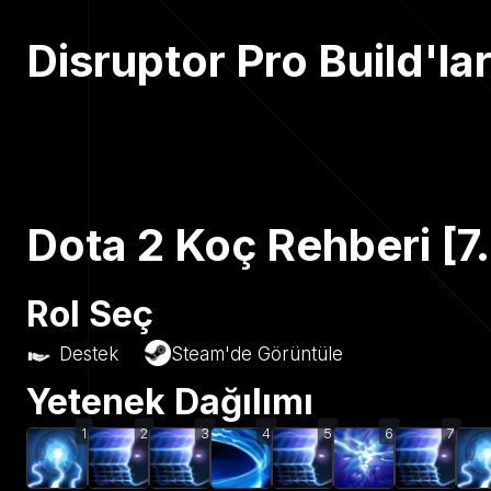
Disruptor Pro Build'lar
Dota 2 Koç Rehberi [7
Rol Seç
Destek
Steam'de Görüntüle
Yetenek Dağılımı
1
2
3
4
5
6
7