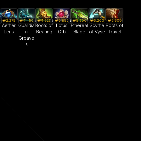
2.275
4.450
4.225
3.850
5.200
5.200
2.500
Aether
Guardia
Boots of
Lotus
Ethereal
Scythe
Boots of
Lens
n
Bearing
Orb
Blade
of Vyse
Travel
Greave
s