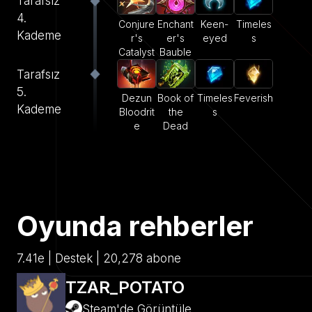
Tarafsız
4.
Conjure
Enchant
Keen-
Timeles
Kademe
r's
er's
eyed
s
Catalyst
Bauble
Tarafsız
5.
Dezun
Book of
Timeles
Feverish
Kademe
Bloodrit
the
s
e
Dead
Oyunda rehberler
7.41e | Destek | 20,278 abone
TZAR_POTATO
Steam'de Görüntüle