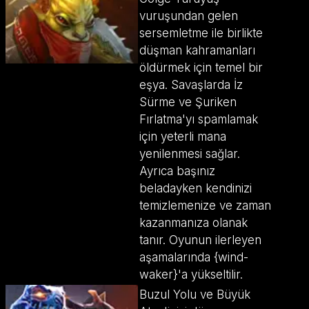
vuruşundan gelen
sersemletme ile birlikte
düşman kahramanları
öldürmek için temel bir
eşya. Savaşlarda İz
Sürme ve Şuriken
Fırlatma'yı spamlamak
için yeterli mana
yenilenmesi sağlar.
Ayrıca başınız
beladayken kendinizi
temizlemenize ve zaman
kazanmanıza olanak
tanır. Oyunun ilerleyen
aşamalarında {wind-
waker}'a yükseltilir.
Buzul Yolu ve Büyük