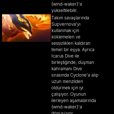
{wind-waker}'a
yükseltilebilir.
Takım savaşlarında
Supvernova'yı
kullanmak için
köklemeleri ve
sessizlikleri kaldıran
temel bir eşya. Ayrıca
Icarus Dive ile
birleştiğinde, düşman
kahramanı Dive
sırasında Cyclone'a alıp
uzun menzilden
öldürmek için iyi
çalışıyor. Oyunun
ilerleyen aşamalarında
{wind-waker}'a
dönüşüyor.