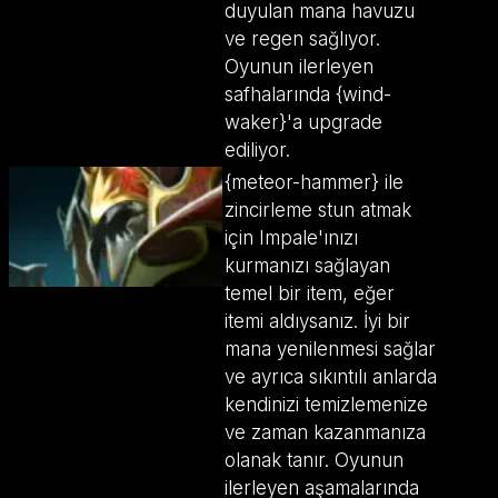
duyulan mana havuzu
ve regen sağlıyor.
Oyunun ilerleyen
safhalarında {wind-
waker}'a upgrade
ediliyor.
{meteor-hammer} ile
zincirleme stun atmak
için Impale'ınızı
kurmanızı sağlayan
temel bir item, eğer
itemi aldıysanız. İyi bir
mana yenilenmesi sağlar
ve ayrıca sıkıntılı anlarda
kendinizi temizlemenize
ve zaman kazanmanıza
olanak tanır. Oyunun
ilerleyen aşamalarında