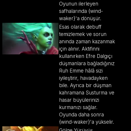
Oyunun ilerleyen
safhalarında {wind-
waker}'a dönüşür.
Esas olarak debuff
temizlemek ve sorun
anında zaman kazanmak
için alınır. Aktifinni
kullanırken Efre Dalgıçı
düşmanlara bağladığınız
Ruh Emme hâlâ sizi
iyileştirir, havadayken
bile. Ayrıca bir düşman
kahramana Susturma ve
hasar büyülerinizi
kurmanızı sağlar.
Oyunda daha sonra
{wind-waker}'a yükselir.
Gölge Yürüyüş