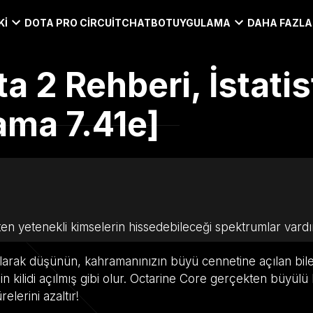
KI
DOTA PRO CIRCUIT
CHATBOT
UYGULAMA
DAHA FAZLA
a 2 Rehberi, İstatis
ama 7.41e]
 yetenekli kimselerin hissedebileceği spektrumlar vardı
arak düşünün, kahramanınızın büyü cennetine açılan bile
 kilidi açılmış gibi olur. Octarine Core gerçekten büyülü 
lerini azaltır!