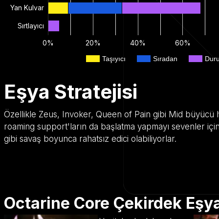
Yan Kulvar
Sırtlayıcı
0%
20%
40%
60%
Taşıyıcı
Sıradan
Dur
Eşya Stratejisi
Özellikle Zeus, Invoker, Queen of Pain gibi Mid büyücü he
roaming support'ların da başlatma yapmayı sevenler iç
gibi savaş boyunca rahatsız edici olabiliyorlar.
Octarine Core Çekirdek Eşy