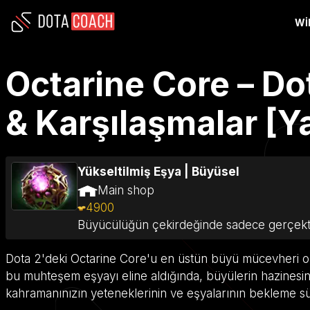
WI
Octarine Core – Dot
& Karşılaşmalar [Y
Yükseltilmiş Eşya
|
Büyüsel
Main shop
4900
Büyücülüğün çekirdeğinde sadece gerçekten
Dota 2'deki Octarine Core'u en üstün büyü mücevheri ol
bu muhteşem eşyayı eline aldığında, büyülerin hazinesinin
kahramanınızın yeteneklerinin ve eşyalarının bekleme süre