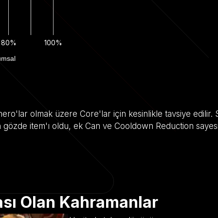
80%
100%
umsal
ro'lar olmak üzere Core'lar için kesinlikle tavsiye edilir
in gözde item'ı oldu, ek Can ve Cooldown Reduction say
ası Olan Kahramanlar