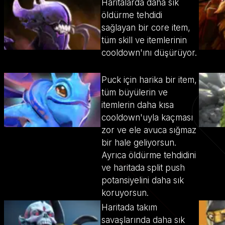
Haritalarda daha sık
öldürme tehdidi
sağlayan bir core item,
tüm skill ve itemlerinin
cooldown'ını düşürüyor.
Puck için harika bir item,
tüm büyülerin ve
itemlerin daha kısa
cooldown'uyla kaçması
zor ve ele avuca sığmaz
bir hale geliyorsun.
Ayrıca öldürme tehdidini
ve haritada split push
potansiyelini daha sık
koruyorsun.
Haritada takım
savaşlarında daha sık