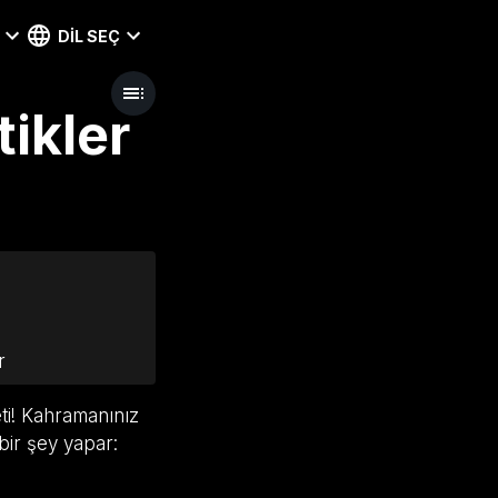
DIL SEÇ
tikler
r
ti! Kahramanınız
bir şey yapar: