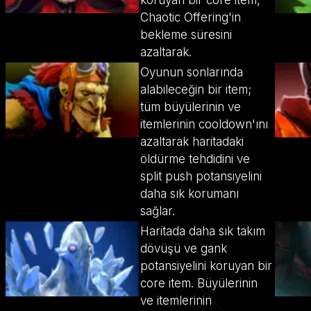
koruyan bir core item,
Chaotic Offering'in
bekleme süresini
azaltarak.
Oyunun sonlarında
alabileceğin bir item;
tüm büyülerinin ve
itemlerinin cooldown'ını
azaltarak haritadaki
öldürme tehdidini ve
split push potansiyelini
daha sık korumanı
sağlar.
Haritada daha sık takım
dövüşü ve gank
potansiyelini koruyan bir
core item. Büyülerinin
ve itemlerinin