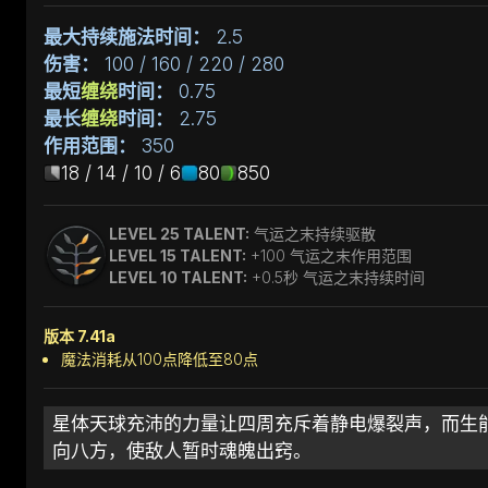
最大持续施法时间：
2.5
伤害：
100 / 160 / 220 / 280
最短
缠绕
时间：
0.75
最长
缠绕
时间：
2.75
作用范围：
350
18 / 14 / 10 / 6
80
850
LEVEL 25 TALENT:
气运之末持续驱散
LEVEL 15 TALENT:
+100 气运之末作用范围
LEVEL 10 TALENT:
+0.5秒 气运之末持续时间
版本 7.41a
魔法消耗从100点降低至80点
星体天球充沛的力量让四周充斥着静电爆裂声，而生
向八方，使敌人暂时魂魄出窍。