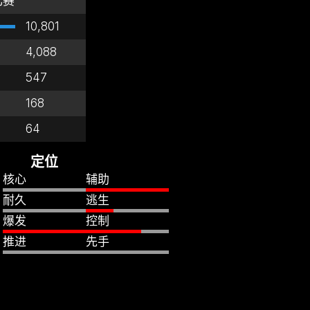
比赛
10,801
4,088
547
168
64
定位
核心
辅助
耐久
逃生
爆发
控制
推进
先手