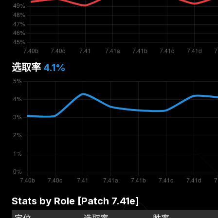
选取率
4.1
%
Stats by Role [Patch
7.41e
]