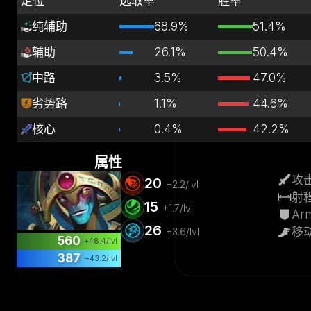
定位
选取率
胜率
纯辅助
68.9%
51.4%
辅助
26.1%
50.4%
中路
3.5%
47.0%
劣势路
1.1%
44.6%
核心
0.4%
42.2%
属性
攻
20
+
2.2
/lvl
射
15
+
1.7
/lvl
Ar
26
移
+
3.6
/lvl
560
+
48.4
/lvl
387
+
43.2
/lvl