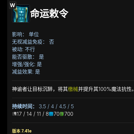
W
命运敕令
影响： 单位
无视减益免疫： 否
被动: 不行
能否驱散： 是
增强/强化: 是
减益效果: 是
神谕者让目标沉醉，将其
缴械
并提升其100%魔法抗性
持续时间：
3.5 / 4 / 4.5 / 5
17 / 14 / 11 / 8
70
700
版本 7.41e