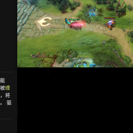
的能
被
缠
，将
。 驱