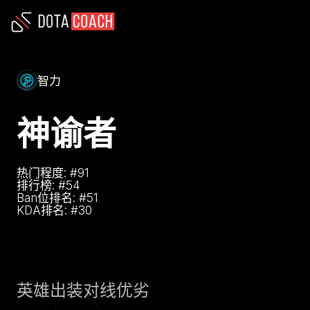
智力
神谕者
热门程度: #
91
排行榜: #
54
Ban位排名: #
51
KDA排名: #
30
英雄
出装
对线优劣