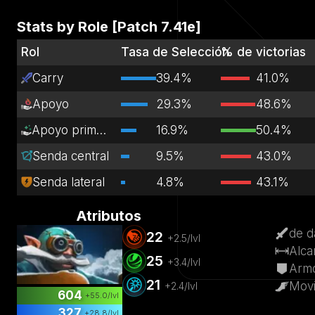
Stats by Role [Patch
7.41e
]
Rol
Tasa de Selección
% de victorias
Carry
39.4%
41.0%
Apoyo
29.3%
48.6%
Apoyo primario
16.9%
50.4%
Senda central
9.5%
43.0%
Senda lateral
4.8%
43.1%
Atributos
de d
22
+
2.5
/lvl
Alca
25
+
3.4
/lvl
Arm
21
Movi
+
2.4
/lvl
604
+
55.0
/lvl
327
+
28.8
/lvl