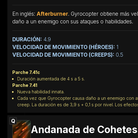
En inglés:
Afterburner
. Gyrocopter obtiene más ve
daño a un enemigo con sus ataques o habilidades.
DURACIÓN:
4.9
VELOCIDAD DE MOVIMIENTO (HÉROES):
1
VELOCIDAD DE MOVIMIENTO (CREEPS):
0.5
Parche 7.41c
Duración aumentada de 4 s a 5 s.
Parche 7.41
Nueva habilidad innata.
Cada vez que Gyrocopter causa daño a un enemigo con ata
creep. La duración es de 3,9 s + 0,1 s por nivel. Los efec
Q
Andanada de Cohetes