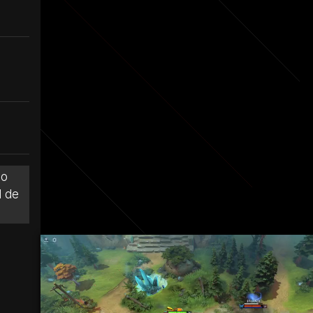
io
d de