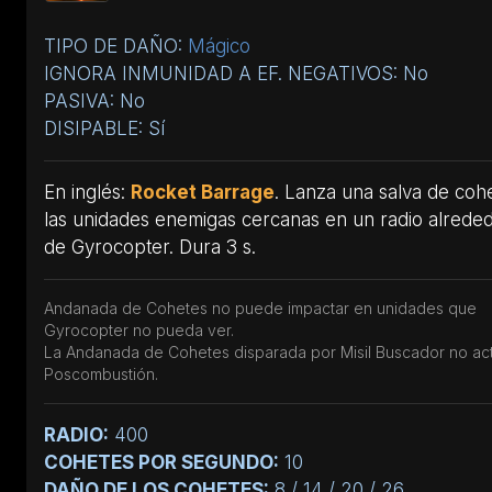
TIPO DE DAÑO:
Mágico
IGNORA INMUNIDAD A EF. NEGATIVOS: No
PASIVA: No
DISIPABLE: Sí
En inglés:
Rocket Barrage
. Lanza una salva de coh
las unidades enemigas cercanas en un radio alrede
de Gyrocopter. Dura 3 s.
Andanada de Cohetes no puede impactar en unidades que
Gyrocopter no pueda ver.
La Andanada de Cohetes disparada por Misil Buscador no act
Poscombustión.
RADIO:
400
COHETES POR SEGUNDO:
10
DAÑO DE LOS COHETES:
8 / 14 / 20 / 26