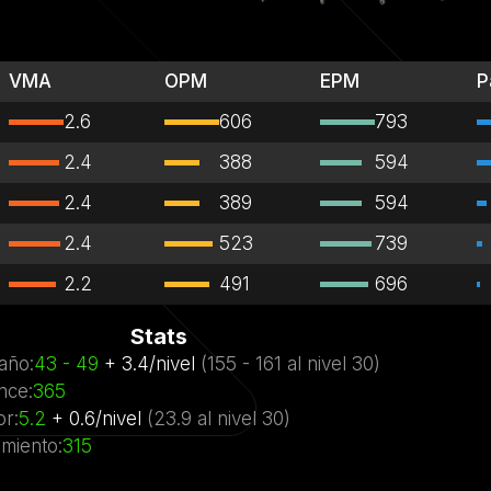
VMA
OPM
EPM
P
2.6
606
793
2.4
388
594
2.4
389
594
2.4
523
739
2.2
491
696
Stats
año
:
43
- 49
+
3.4
/
nivel
(
155
- 161
al nivel
30)
nce
:
365
or
:
5.2
+
0.6
/
nivel
(
23.9
al nivel
30)
miento
:
315