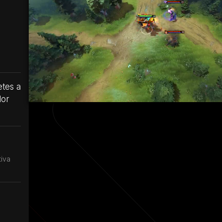
etes a
dor
iva