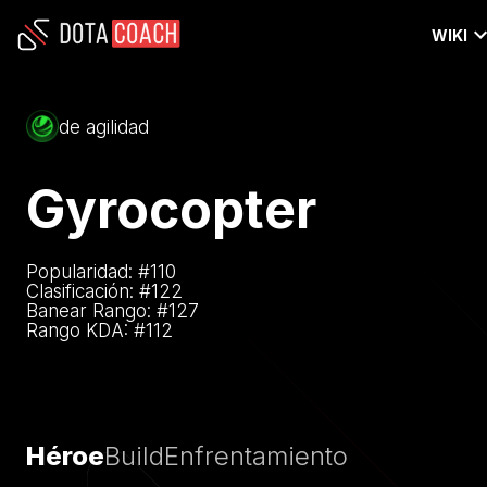
WIKI
de agilidad
Gyrocopter
Popularidad: #
110
Clasificación: #
122
Banear Rango: #
127
Rango KDA: #
112
Héroe
Build
Enfrentamiento