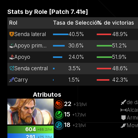
Stats by Role [Patch
7.41e
]
Rol
Tasa de Selección
% de victorias
Senda lateral
40.5%
48.9%
Apoyo primario
30.6%
51.2%
Apoyo
24.0%
51.9%
Senda central
3.5%
48.6%
Carry
1.5%
42.3%
Atributos
de d
22
+
3.1
/lvl
Alca
15
+
1.7
/lvl
Arm
18
Movi
+
2.1
/lvl
604
+
68.2
/lvl
291
+
25.2
/lvl