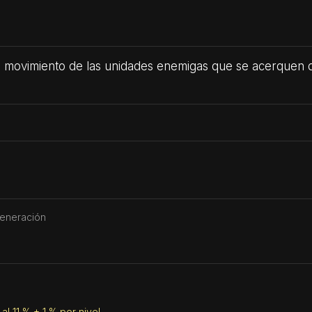
e movimiento de las unidades enemigas que se acerquen 
generación
l 11 % + 1 % por nivel.