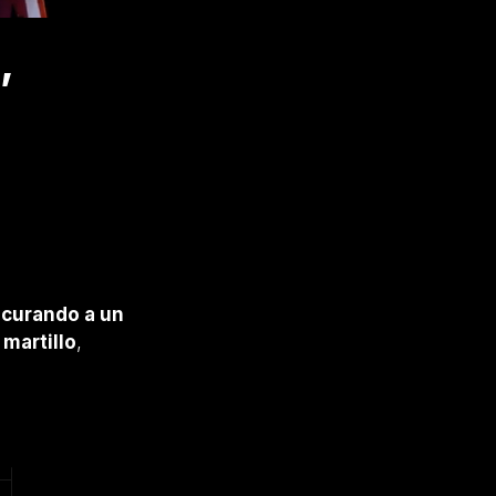
,
a
curando a un
martillo
,