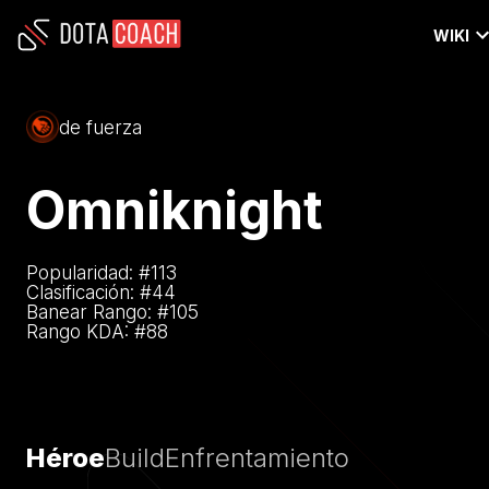
WIKI
de fuerza
Omniknight
Popularidad: #
113
Clasificación: #
44
Banear Rango: #
105
Rango KDA: #
88
Héroe
Build
Enfrentamiento