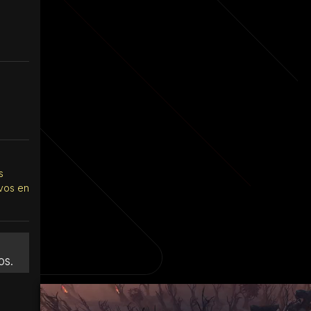
s
ivos en
n
os.