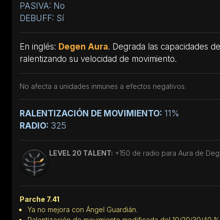
PASIVA: No
DEBUFF: Sí
En inglés:
Degen Aura
. Degrada las capacidades d
ralentizando su velocidad de movimiento.
No afecta a unidades inmunes a efectos negativos.
RALENTIZACIÓN DE MOVIMIENTO:
11%
RADIO:
325
LEVEL 20 TALENT:
+150 de radio para Aura de De
Parche 7.41
Ya no mejora con Ángel Guardián.
Ralentización de movimiento modificada del 10/20/30/40 % a