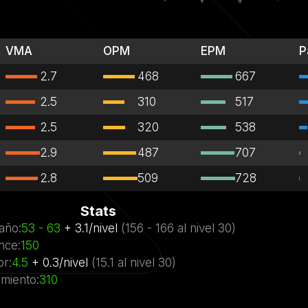
VMA
OPM
EPM
P
2.7
468
667
2.5
310
517
2.5
320
538
2.9
487
707
2.8
509
728
Stats
año
:
53
- 63
+
3.1
/
nivel
(
156
- 166
al nivel
30)
nce
:
150
or
:
4.5
+
0.3
/
nivel
(
15.1
al nivel
30)
miento
:
310