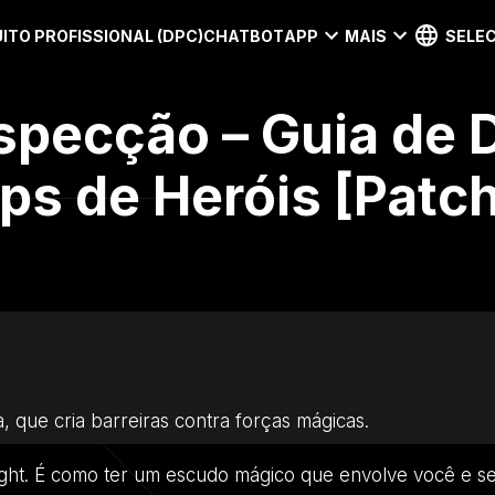
ITO PROFISSIONAL (DPC)
CHATBOT
APP
MAIS
SELEC
specção – Guia de 
ps de Heróis [Patc
 que cria barreiras contra forças mágicas.
sight. É como ter um escudo mágico que envolve você e s