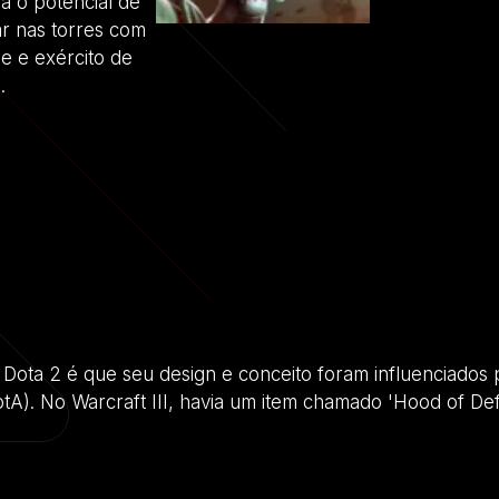
a o potencial de
r nas torres com
me e exército de
.
o Dota 2 é que seu design e conceito foram influenciados
DotA). No Warcraft III, havia um item chamado 'Hood of De