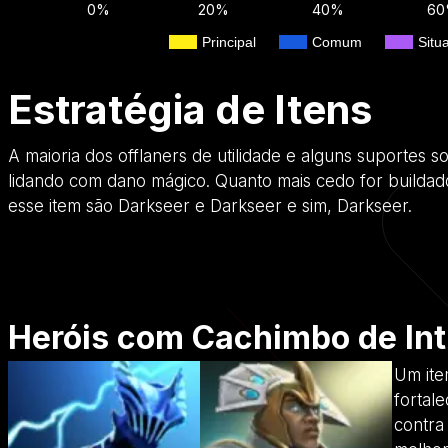
0%
20%
40%
6
Principal
Comum
Situ
Estratégia de Itens
A maioria dos offlaners de utilidade e alguns suportes s
lidando com dano mágico. Quanto mais cedo for buildad
esse item são Darkseer e Darkseer e sim, Darkseer.
Heróis com Cachimbo de Int
Um ite
fortal
contra