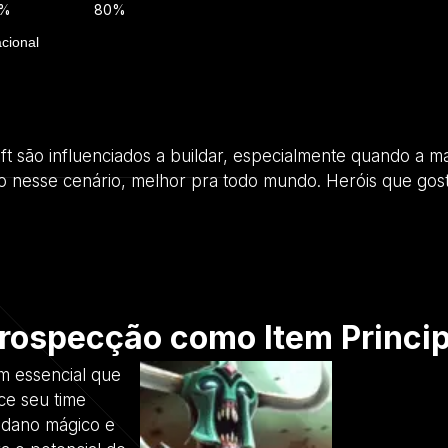
0%
80%
acional
oft são influenciados a buildar, especialmente quando a ma
o nesse cenário, melhor pra todo mundo. Heróis que gos
rospecção como Item Princip
m essencial que
ece seu time
 dano mágico e