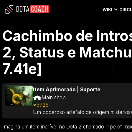
WIKI
CIRCU
Cachimbo de Intro
2, Status e Matchu
7.41e]
Item Aprimorado
|
Suporte
Main shop
3725
Um poderoso artefato de origem misteriosa,
Imagina um item incrível no Dota 2 chamado Pipe of In