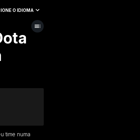
IONE O IDIOMA
Dota
h
eu time numa