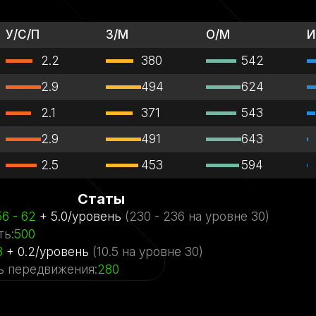
У/С/П
З/М
О/М
И
2.2
380
542
2.9
494
624
2.1
371
543
2.9
491
643
2.5
453
594
Статы
56
- 62
+
5.0
/
уровень
(
230
- 236
на уровне
30)
ть
:
500
3
+
0.2
/
уровень
(
10.5
на уровне
30)
ь передвижения
:
280