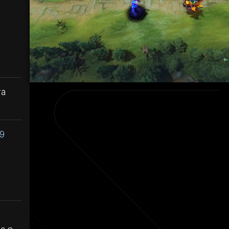
та
.9