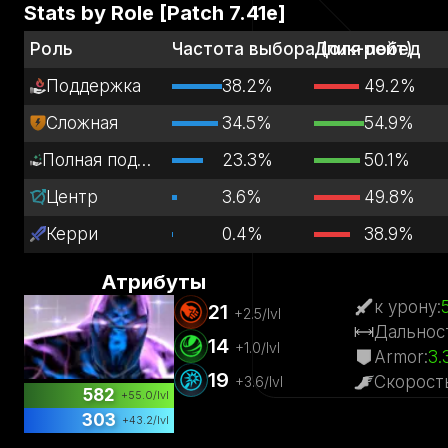
Stats by Role [Patch
7.41e
]
Роль
Частота выбора (пик-рейт)
Доля побед
Поддержка
38.2%
49.2%
Сложная
34.5%
54.9%
Полная поддержка
23.3%
50.1%
Центр
3.6%
49.8%
Керри
0.4%
38.9%
Атрибуты
к урону
:
21
+
2.5
/lvl
Дальнос
14
+
1.0
/lvl
Armor
:
3.
19
Скорост
+
3.6
/lvl
582
+
55.0
/lvl
303
+
43.2
/lvl