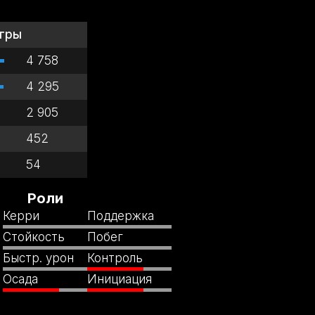
гры
4 758
4 295
2 905
452
54
Роли
Керри
Поддержка
Стойкость
Побег
Быстр. урон
Контроль
Осада
Инициация