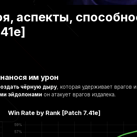
я, аспекты, способно
.41e]
 нанося им урон
создать чёрную дыру
, которая удерживает врагов и
ми эйдолонами
он атакует врагов издалека.
Win Rate by Rank [Patch
7.41e
]