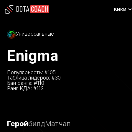
ВИКИ
Универсальные
Enigma
Популярность: #
105
Таблица лидеров: #
30
Бан ранга: #
110
Ранг КДА: #
112
Герой
билд
Матчап