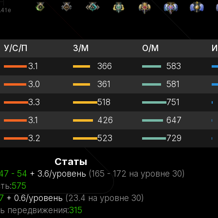
У/С/П
З/М
О/М
И
3.1
366
583
3.0
361
581
3.3
518
751
3.1
426
647
3.2
523
729
Статы
47
- 54
+
3.6
/
уровень
(
165
- 172
на уровне
30)
ть
:
575
7
+
0.6
/
уровень
(
23.4
на уровне
30)
ь передвижения
:
315