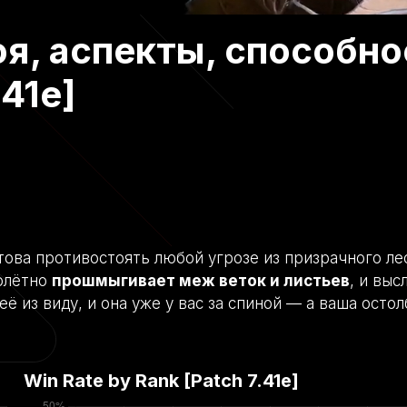
я, аспекты, способно
.41e]
отова противостоять любой угрозе из призрачного ле
олётно
прошмыгивает меж веток и листьев
, и выс
 из виду, и она уже у вас за спиной — а ваша осто
Win Rate by Rank [Patch
7.41e
]