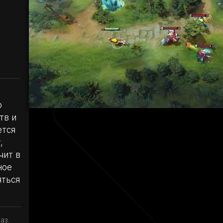
о
тв и
ется
,
чит в
ное
яться
аз.