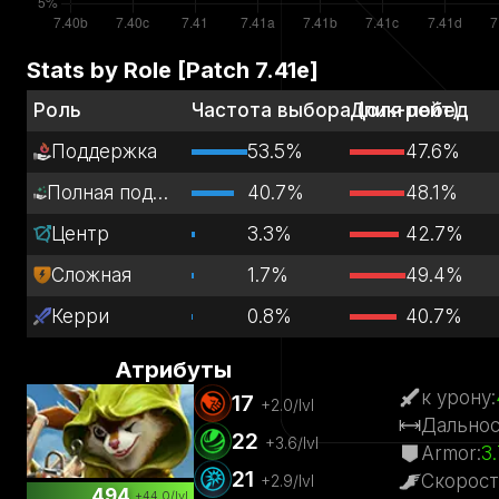
Stats by Role [Patch
7.41e
]
Роль
Частота выбора (пик-рейт)
Доля побед
Поддержка
53.5%
47.6%
Полная поддержка
40.7%
48.1%
Центр
3.3%
42.7%
Сложная
1.7%
49.4%
Керри
0.8%
40.7%
Атрибуты
к урону
:
17
+
2.0
/lvl
Дальнос
22
+
3.6
/lvl
Armor
:
3.
21
Скорост
+
2.9
/lvl
494
+
44.0
/lvl