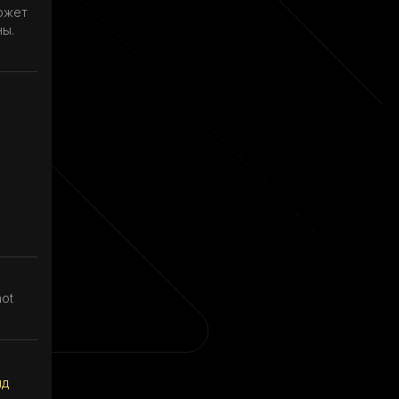
ожет
ны.
hot
нд