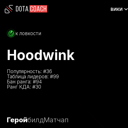
ВИКИ
к ловкости
Hoodwink
Популярность: #
36
Таблица лидеров: #
99
Бан ранга: #
94
Ранг КДА: #
30
Герой
билд
Матчап