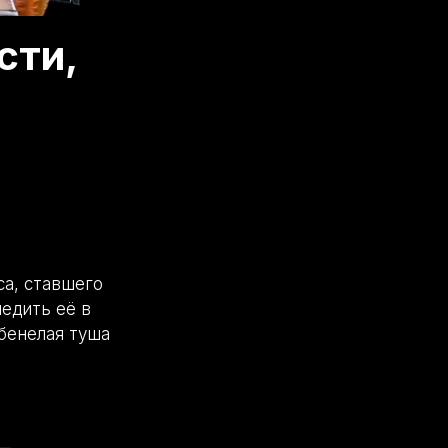
сти,
са, ставшего
ледить её в
лбенелая туша