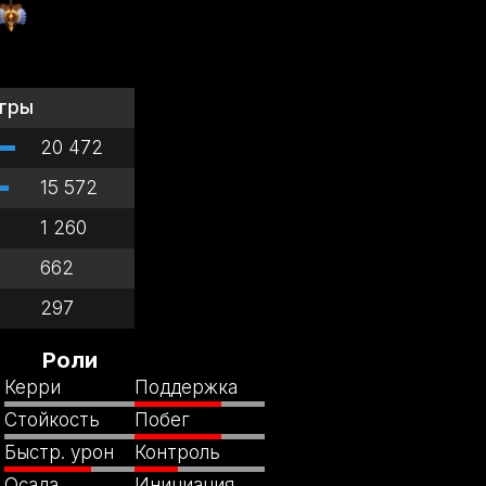
гры
20 472
15 572
1 260
662
297
Роли
Керри
Поддержка
Стойкость
Побег
Быстр. урон
Контроль
Осада
Инициация