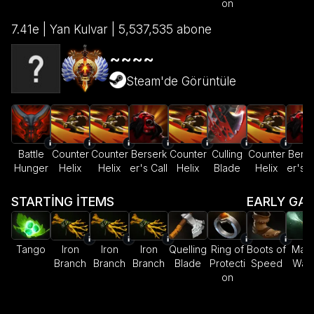
on
7.41e | Yan Kulvar | 5,537,535 abone
~~~~
Steam'de Görüntüle
Battle
Counter
Counter
Berserk
Counter
Culling
Counter
Berse
Hunger
Helix
Helix
er's Call
Helix
Blade
Helix
er's C
STARTING ITEMS
EARLY GA
Tango
Iron
Iron
Iron
Quelling
Ring of
Boots of
Magi
Branch
Branch
Branch
Blade
Protecti
Speed
Wan
on