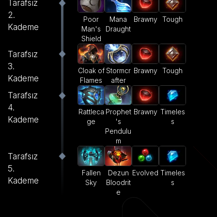
Tarafsız
2.
Poor
Mana
Brawny
Tough
Kademe
Man's
Draught
Shield
Tarafsız
3.
Cloak of
Stormcr
Brawny
Tough
Kademe
Flames
after
Tarafsız
4.
Rattleca
Prophet
Brawny
Timeles
Kademe
ge
's
s
Pendulu
m
Tarafsız
5.
Fallen
Dezun
Evolved
Timeles
Kademe
Sky
Bloodrit
s
e