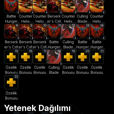
Battle
Counter
Counter
Berserk
Counter
Culling
Counter
Hunger
Helix
Helix
er's Call
Helix
Blade
Helix
8
9
10
11
12
13
14
Berserk
Berserk
Berserk
Battle
Culling
Battle
Battle
er's Call
er's Call
er's Call
Hunger
Blade
Hunger
Hunger
15
16
17
18
19
20
21
Özellik
Özellik
Özellik
Culling
Özellik
Özellik
Özellik
Bonusu
Bonusu
Bonusu
Blade
Bonusu
Bonusu
Bonusu
22
Özellik
Bonusu
Yetenek Dağılımı