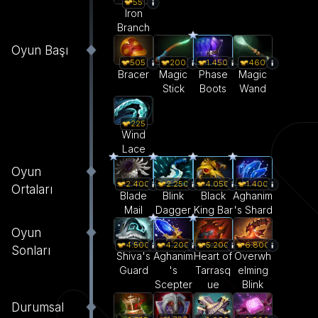
55
Iron
Branch
Oyun Başı
505
200
1.450
460
Bracer
Magic
Phase
Magic
Stick
Boots
Wand
225
Wind
Lace
Oyun
2.400
2.250
4.050
1.400
Ortaları
Blade
Blink
Black
Aghanim
Mail
Dagger
King Bar
's Shard
Oyun
4.500
4.200
5.200
6.800
Sonları
Shiva's
Aghanim
Heart of
Overwh
Guard
's
Tarrasq
elming
Scepter
ue
Blink
Durumsal