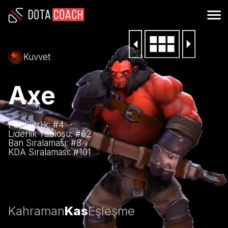
Kuvvet
Axe
Popülerlik: #
4
Liderlik Tablosu: #
62
Ban Sıralaması: #
8
KDA Sıralaması: #
101
Kahraman
Kas
Eşleşme