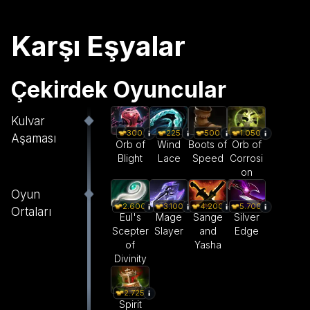
Karşı Eşyalar
Çekirdek Oyuncular
Kulvar
300
225
500
1.050
Aşaması
Orb of
Wind
Boots of
Orb of
Blight
Lace
Speed
Corrosi
on
Oyun
2.600
3.100
4.200
5.700
Ortaları
Eul's
Mage
Sange
Silver
Scepter
Slayer
and
Edge
of
Yasha
Divinity
2.725
Spirit