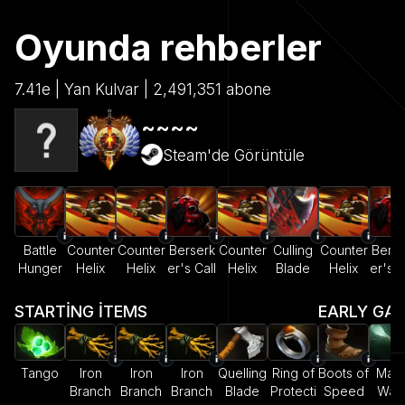
Oyunda rehberler
7.41e | Yan Kulvar | 2,491,351 abone
~~~~
Steam'de Görüntüle
Battle
Counter
Counter
Berserk
Counter
Culling
Counter
Berse
Hunger
Helix
Helix
er's Call
Helix
Blade
Helix
er's C
STARTING ITEMS
EARLY GA
Tango
Iron
Iron
Iron
Quelling
Ring of
Boots of
Magi
Branch
Branch
Branch
Blade
Protecti
Speed
Wan