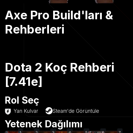
Axe Pro Build'ları &
Rehberleri
Dota 2 Koç Rehberi
[7.41e]
Rol Seç
Yan Kulvar
Steam'de Görüntüle
Yetenek Dağılımı
1
2
3
4
5
6
7