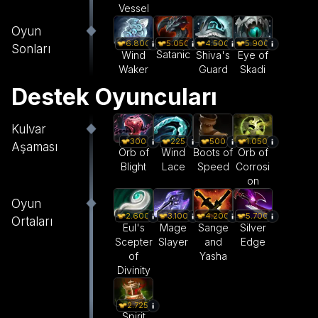
Vessel
Oyun
5.050
6.800
4.500
5.900
Sonları
Satanic
Wind
Shiva's
Eye of
Waker
Guard
Skadi
Destek Oyuncuları
Kulvar
300
225
500
1.050
Aşaması
Orb of
Wind
Boots of
Orb of
Blight
Lace
Speed
Corrosi
on
Oyun
2.600
3.100
4.200
5.700
Ortaları
Eul's
Mage
Sange
Silver
Scepter
Slayer
and
Edge
of
Yasha
Divinity
2.725
Spirit