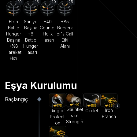
10
15
20
25
Etkin
Saniye
+40
+85
Battle
Başına
Counter
Berserk
Hunger
+8
Helix
er's Call
Başına
Battle
Hasarı
Etki
+%8
Hunger
Alanı
Hareket
Hasarı
Hızı
Eşya Kurulumu
Başlangıç
140
55
175
155
Gauntlet
Iron
Ring of
Circlet
s of
Branch
Protecti
Strength
on