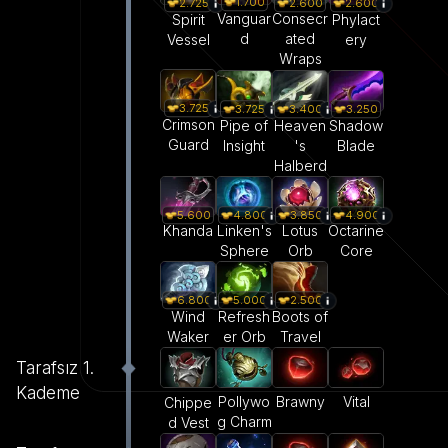
1.700
2.600
2.725
2.600
Vanguar
Consecr
Spirit
Phylact
d
ated
Vessel
ery
Wraps
3.725
3.725
3.400
3.250
Crimson
Pipe of
Heaven
Shadow
Guard
Insight
's
Blade
Halberd
5.600
4.800
3.850
4.900
Khanda
Linken's
Lotus
Octarine
Sphere
Orb
Core
6.800
5.000
2.500
Wind
Refresh
Boots of
Waker
er Orb
Travel
Tarafsız 1.
Kademe
Pollywo
Brawny
Vital
Chippe
g Charm
d Vest