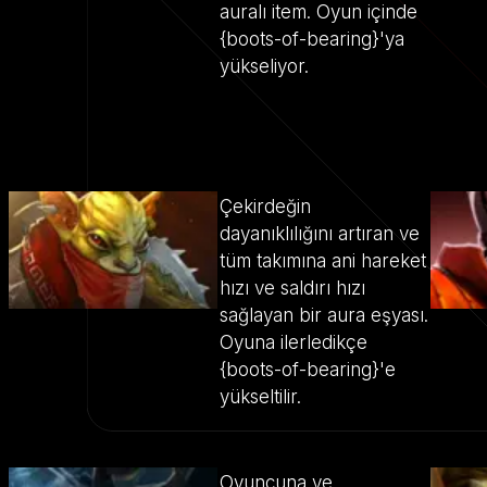
auralı item. Oyun içinde
{boots-of-bearing}'ya
yükseliyor.
Çekirdeğin
dayanıklılığını artıran ve
tüm takımına ani hareket
hızı ve saldırı hızı
sağlayan bir aura eşyası.
Oyuna ilerledikçe
{boots-of-bearing}'e
yükseltilir.
Oyuncuna ve