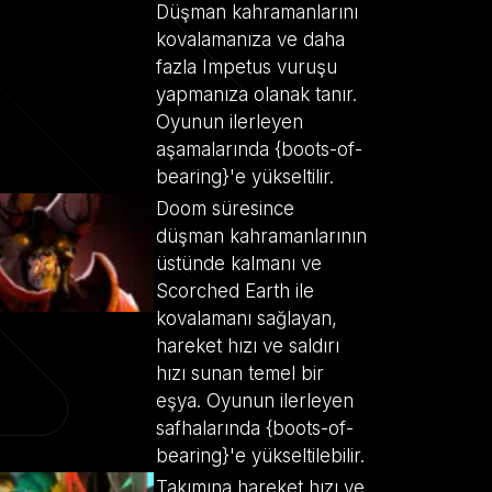
Düşman kahramanlarını
kovalamanıza ve daha
fazla Impetus vuruşu
yapmanıza olanak tanır.
Oyunun ilerleyen
aşamalarında {boots-of-
bearing}'e yükseltilir.
Doom süresince
düşman kahramanlarının
üstünde kalmanı ve
Scorched Earth ile
kovalamanı sağlayan,
hareket hızı ve saldırı
hızı sunan temel bir
eşya. Oyunun ilerleyen
safhalarında {boots-of-
bearing}'e yükseltilebilir.
Takımına hareket hızı ve