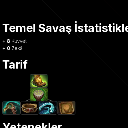
Temel Savaş İstatistikl
+
8
Kuvvet
+
0
Zekâ
Tarif
Yetenekler