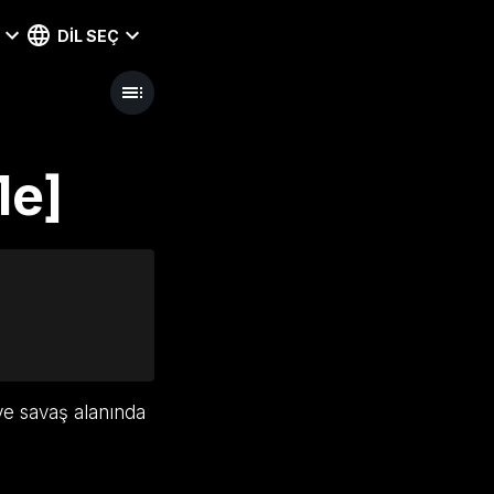
DIL SEÇ
1e]
 ve savaş alanında