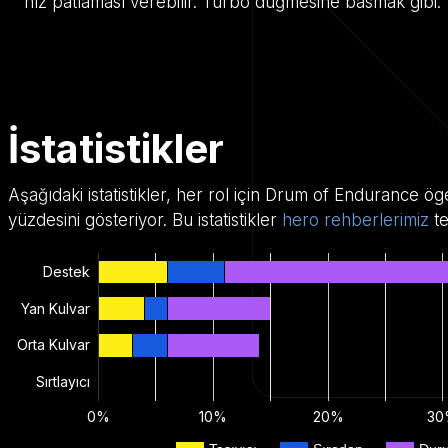
hız patlaması verebilir. Turbo düğmesine basmak gibi.
İstatistikler
Aşağıdaki istatistikler, her rol için Drum of Endurance ö
yüzdesini gösteriyor. Bu istatistikler
hero rehberlerimiz
te
Destek
Yan Kulvar
Orta Kulvar
Sırtlayıcı
0%
10%
20%
30