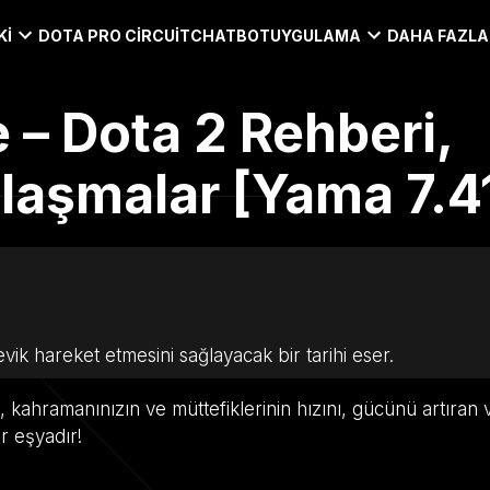
KI
DOTA PRO CIRCUIT
CHATBOT
UYGULAMA
DAHA FAZLA
– Dota 2 Rehberi,
şılaşmalar [Yama 7.4
vik hareket etmesini sağlayacak bir tarihi eser.
, kahramanınızın ve müttefiklerinin hızını, gücünü artıran
r eşyadır!