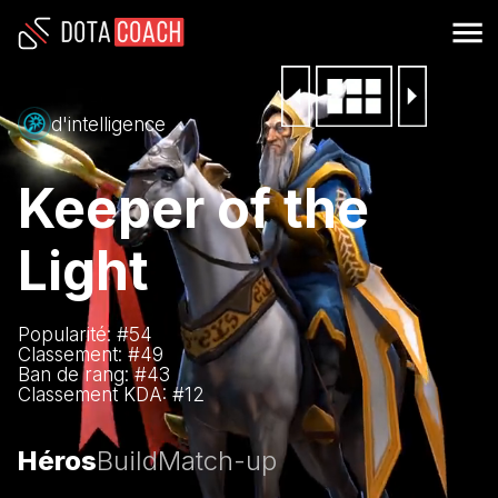
d'intelligence
Keeper of the
Light
Popularité: #
54
Classement: #
49
Ban de rang: #
43
Classement KDA: #
12
Héros
Build
Match-up