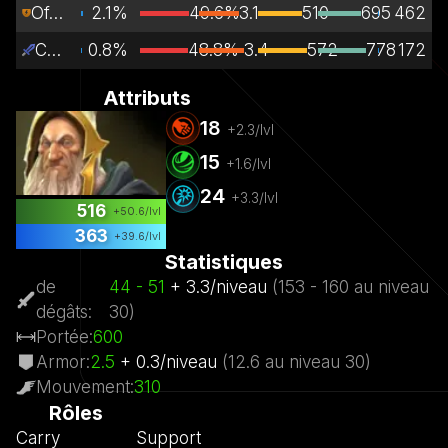
Off Lane
2.1%
49.6%
3.1
510
695
462
Carry
0.8%
48.8%
3.4
572
778
172
Attributs
18
+
2.3
/lvl
15
+
1.6
/lvl
24
+
3.3
/lvl
516
+
50.6
/lvl
363
+
39.6
/lvl
Statistiques
de
44
- 51
+
3.3
/
niveau
(
153
- 160
au niveau
dégâts
:
30)
Portée
:
600
Armor
:
2.5
+
0.3
/
niveau
(
12.6
au niveau
30)
Mouvement
:
310
Rôles
Carry
Support