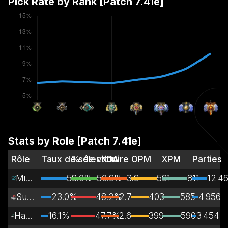
Pick Rate by Rank [Patch
7.41e
]
Stats by Role [Patch
7.41e
]
Rôle
Taux de sélection
% de victoire
KDA
OPM
XPM
Parties
Mid Lane
58.0%
50.9%
3.9
591
811
12 4
Support
23.0%
48.2%
2.7
403
585
4 956
Hard Support
16.1%
47.7%
2.6
399
590
3 454