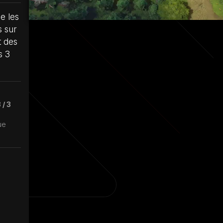
e les
s sur
t des
s 3
3 / 3
ue