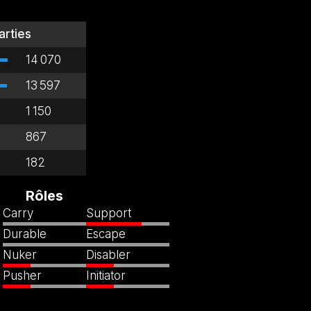
arties
14 070
13 597
1 150
867
182
Rôles
Carry
Support
Durable
Escape
Nuker
Disabler
Pusher
Initiator