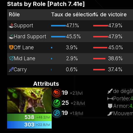
Stats by Role [Patch
7.41e
]
Rôle
Taux de sélection
% de victoire
Support
47.1%
47.9%
Hard Support
45.5%
47.9%
Off Lane
3.9%
45.0%
Mid Lane
2.9%
38.6%
Carry
0.6%
37.4%
Attributs
de dégâ
19
+
2.1
/lvl
Portée
:
25
+
2.8
/lvl
Armor
:
4
19
Mouvem
+
1.9
/lvl
538
+
46.2
/lvl
303
+
22.8
/lvl