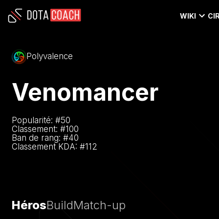
WIKI
CI
Polyvalence
Venomancer
Popularité: #
50
Classement: #
100
Ban de rang: #
40
Classement KDA: #
112
Héros
Build
Match-up