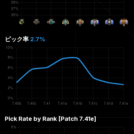
ピック率
2.7
%
Pick Rate by Rank [Patch
7.41e
]