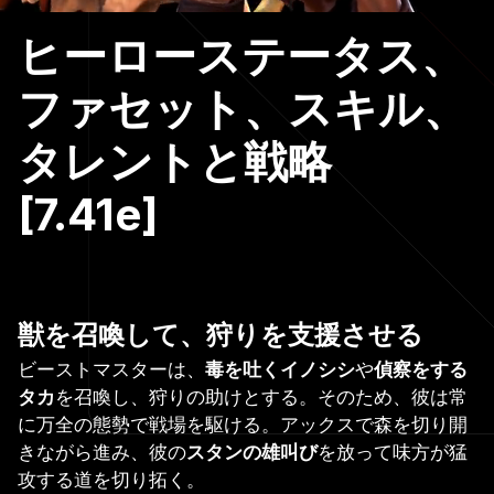
ヒーローステータス、
ファセット、スキル、
タレントと戦略
[7.41e]
獣を召喚して、狩りを支援させる
ビーストマスターは、
毒を吐くイノシシ
や
偵察をする
タカ
を召喚し、狩りの助けとする。そのため、彼は常
に万全の態勢で戦場を駆ける。アックスで森を切り開
きながら進み、彼の
スタンの雄叫び
を放って味方が猛
攻する道を切り拓く。