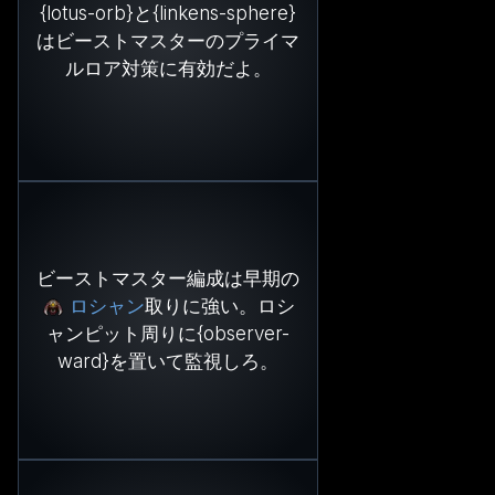
{lotus-orb}と{linkens-sphere}
はビーストマスターのプライマ
ルロア対策に有効だよ。
ビーストマスター編成は早期の
ロシャン
取りに強い。ロシ
ャンピット周りに{observer-
ward}を置いて監視しろ。