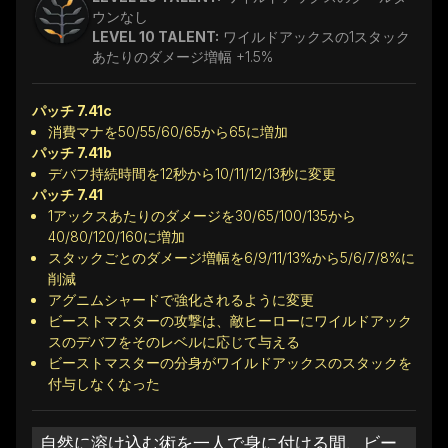
ウンなし
LEVEL 10 TALENT:
ワイルドアックスの1スタック
あたりのダメージ増幅 +1.5%
パッチ 7.41c
消費マナを50/55/60/65から65に増加
パッチ 7.41b
デバフ持続時間を12秒から10/11/12/13秒に変更
パッチ 7.41
1アックスあたりのダメージを30/65/100/135から
40/80/120/160に増加
スタックごとのダメージ増幅を6/9/11/13%から5/6/7/8%に
削減
アグニムシャードで強化されるように変更
ビーストマスターの攻撃は、敵ヒーローにワイルドアック
スのデバフをそのレベルに応じて与える
ビーストマスターの分身がワイルドアックスのスタックを
付与しなくなった
自然に溶け込む術を一人で身に付ける間、ビー