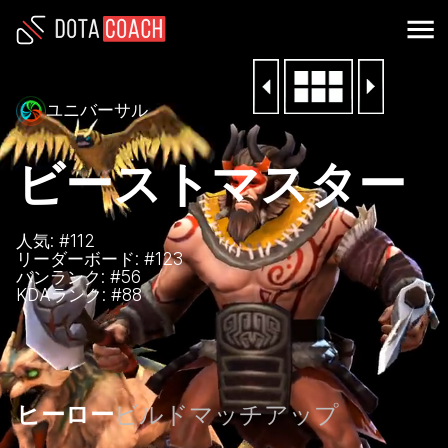
ユニバーサル
ビーストマスター
人気: #
112
リーダーボード: #
123
バンランク: #
56
KDAランク: #
88
ヒーロー
ビルド
マッチアップ