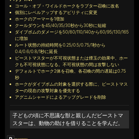
コール・オブ・ワイルドホークをラプター召喚に改名
個別にレベルアップするアビリティに変更
ホークのアーマーを1増加
クールダウンを45/40/35/30秒から30秒に短縮
ダイブボムのダメージを50/80/110/140から60/95/130/165
に増加
ルート状態の持続時間を0.25/0.5/0.75/1秒から
0.4/0.6/0.8/1秒に延長
ビーストマスターが不可視状態または煙玉の効果中、ホー
クも不可視状態になる。不可視状態の間は攻撃しない
デフォルトでホーク2体を召喚、各召喚の間の遅延は0.75
秒
ホークがダイブボムの対象を選択する際に、ビーストマス
ターの現在の攻撃対象を優先する
アグニムシャードによるアップグレードを削除
子どもの頃に不思議な獣と親しんだビーストマ
スターは、動物の助けを借りることを学んだ。