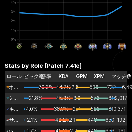
Stats by Role [Patch
7.41e
]
ロール
ピック率
勝率
KDA
GPM
XPM
マッチ数
オフレーン
70.3%
44.7%
2.5
536
732
6,4
ミッドレーン
21.8%
45.3%
3.0
576
815
2,017
キャリー
4.0%
38.3%
2.7
586
819
371
サポート
2.1%
42.2%
2.1
448
650
192
ハードサポート
1.7%
42.9%
2.2
449
653
161