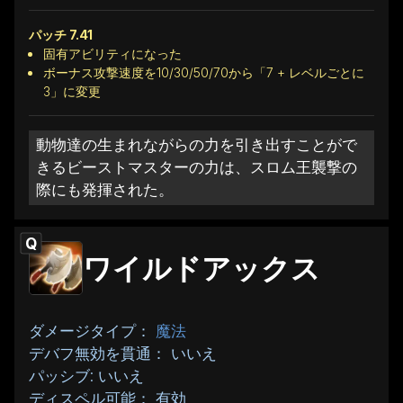
パッチ 7.41
固有アビリティになった
ボーナス攻撃速度を10/30/50/70から「7 + レベルごとに
3」に変更
動物達の生まれながらの力を引き出すことがで
きるビーストマスターの力は、スロム王襲撃の
際にも発揮された。
Q
ワイルドアックス
ダメージタイプ：
魔法
デバフ無効を貫通： いいえ
パッシブ: いいえ
ディスペル可能： 有効