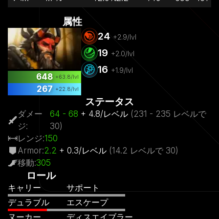
属性
24
+
2.9
/lvl
19
+
2.0
/lvl
16
+
1.9
/lvl
648
+
63.8
/lvl
267
+
22.8
/lvl
ステータス
ダメー
64
- 68
+
4.8
/
レベル
(
231
- 235
レベルで
ジ
:
30)
レンジ
:
150
Armor
:
2.2
+
0.3
/
レベル
(
14.2
レベルで
30)
移動
:
305
ロール
キャリー
サポート
デュラブル
エスケープ
ヌーカー
ディスエイブラー