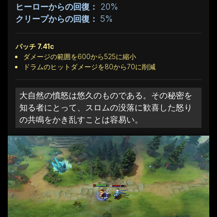
ヒーローからの回復：
20%
クリープからの回復：
5%
パッチ 7.41c
ダメージの範囲を600から525に縮小
ドラムのヒットダメージを80から70に削減
大自然の憤怒は悠久のものである。その秘密を
知る者にとって、スロムの没落に歓喜した怒り
の共鳴をかき乱すことは容易い。