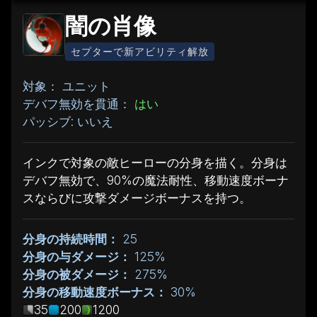
闇の肖像
セプターで新アビリティ解放
対象： ユニット
デバフ無効を貫通：
はい
パッシブ: いいえ
インクで対象の敵ヒーローの分身を描く。分身は
デバフ無効で、90%の魔法耐性、移動速度ボーナ
スならびに攻撃ダメージボーナスを持つ。
分身の持続時間：
25
分身の与ダメージ：
125%
分身の被ダメージ：
275%
分身の移動速度ボーナス：
30%
35
200
1200