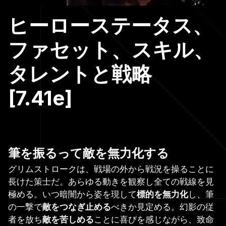
ヒーローステータス、
ファセット、スキル、
タレントと戦略
[7.41e]
筆を振るって敵を無力化する
グリムストロークは、戦場の外から戦況を操ることに
長けた策士だ。あらゆる動きを観察し全ての戦線を見
極める。いつ暗闇から姿を現して
標的を無力化
し、筆
の一撃で
敵をつなぎ止める
べきか見定める。幻影の従
者を放ち
敵を苦しめる
ことに喜びを感じながら、致命