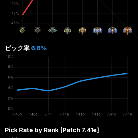
ピック率
6.8
%
Pick Rate by Rank [Patch
7.41e
]