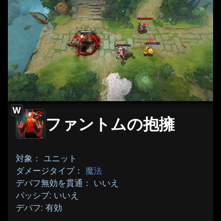
W
ファントムの抱擁
対象： ユニット
ダメージタイプ：
魔法
デバフ無効を貫通： いいえ
パッシブ: いいえ
デバフ: 有効