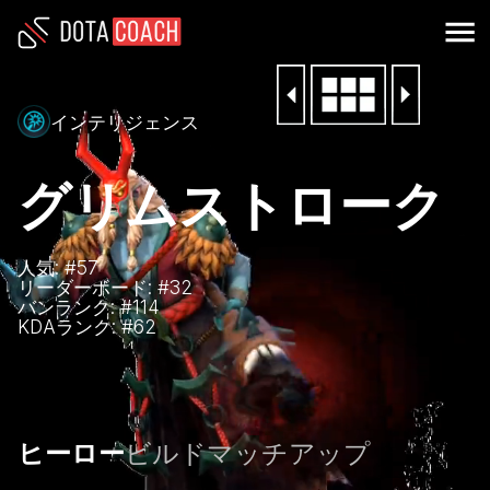
インテリジェンス
グリムストローク
人気: #
57
リーダーボード: #
32
バンランク: #
114
KDAランク: #
62
ヒーロー
ビルド
マッチアップ