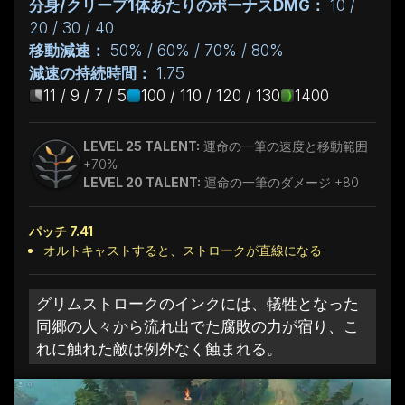
分身/クリープ1体あたりのボーナスDMG：
10 /
20 / 30 / 40
移動減速：
50% / 60% / 70% / 80%
減速の持続時間：
1.75
11 / 9 / 7 / 5
100 / 110 / 120 / 130
1400
LEVEL 25 TALENT:
運命の一筆の速度と移動範囲
+70%
LEVEL 20 TALENT:
運命の一筆のダメージ +80
パッチ 7.41
オルトキャストすると、ストロークが直線になる
グリムストロークのインクには、犠牲となった
同郷の人々から流れ出でた腐敗の力が宿り、こ
れに触れた敵は例外なく蝕まれる。