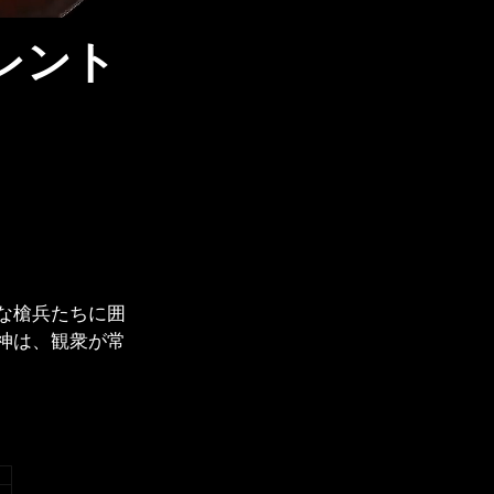
レント
な槍兵たちに囲
神は、観衆が常