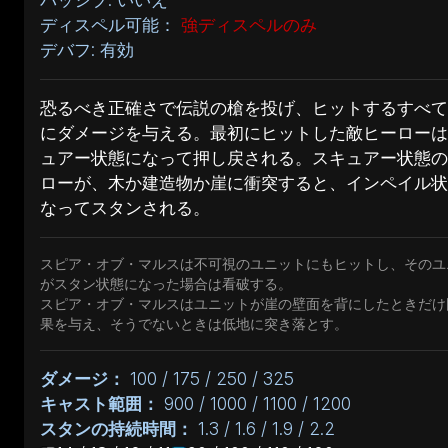
ディスペル可能：
強ディスペルのみ
デバフ: 有効
恐るべき正確さで伝説の槍を投げ、ヒットするすべて
にダメージを与える。最初にヒットした敵ヒーローは
ュアー状態になって押し戻される。スキュアー状態の
ローが、木か建造物か崖に衝突すると、インペイル状
なってスタンされる。
スピア・オブ・マルスは不可視のユニットにもヒットし、そのユ
がスタン状態になった場合は看破する。
スピア・オブ・マルスはユニットが崖の壁面を背にしたときだけ
果を与え、そうでないときは低地に突き落とす。
ダメージ：
100 / 175 / 250 / 325
キャスト範囲：
900 / 1000 / 1100 / 1200
スタンの持続時間：
1.3 / 1.6 / 1.9 / 2.2