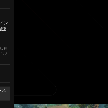
イン
減速
.5秒
100
られ