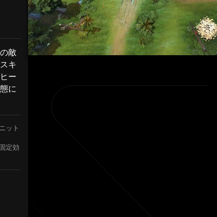
の敵
スキ
ヒー
態に
ニット
固定効