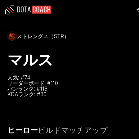
ストレングス（STR）
マルス
人気: #
74
リーダーボード: #
110
バンランク: #
118
KDAランク: #
30
ヒーロー
ビルド
マッチアップ