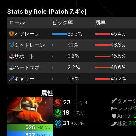
Stats by Role [Patch
7.41e
]
ロール
ピック率
勝率
オフレーン
89.3%
46.4%
ミッドレーン
4.1%
48.3%
サポート
3.6%
45.5%
ハードサポート
2.2%
48.6%
キャリー
0.8%
45.2%
属性
ダメー
23
+
3.7
/lvl
レンジ
:
18
+
1.7
/lvl
Armor
:
21
移動
:
31
+
2.4
/lvl
626
+
81.4
/lvl
327
+
28.8
/lvl