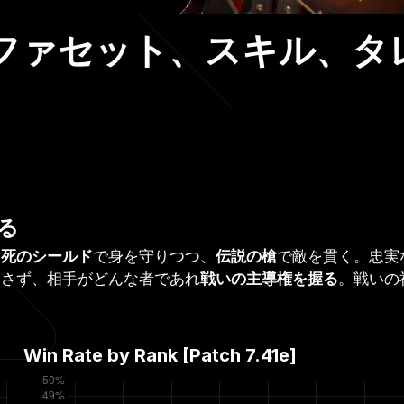
ファセット、スキル、タ
る
。
死のシールド
で身を守りつつ、
伝説の槍
で敵を貫く。忠実
逃さず、相手がどんな者であれ
戦いの主導権を握る
。戦いの
Win Rate by Rank [Patch
7.41e
]