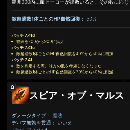
範囲900内に敵ヒーローが複数いると、その数に応じ
敵超過数1体ごとのHP自然回復：
50%
パッチ 7.41d
範囲を700から900に拡大
パッチ 7.41c
敵超過数1体ごとのHP自然回復を40%から50%に増加
パッチ 7.41
数を判定する際、味方の数を考慮しなくなった
敵超過数1体ごとのHP自然回復を70%から40%に削減
Q
スピア・オブ・マルス
ダメージタイプ：
魔法
デバフ無効を貫通： いいえ
パッシブ: いいえ