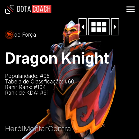
de Força
Dragon Knight
Popularidade: #
96
Tabela de Classificação: #
60
Banir Rank: #
104
Rank de KDA: #
61
Herói
Montar
Contra