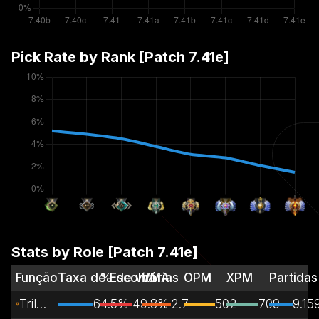
Pick Rate by Rank [Patch
7.41e
]
Stats by Role [Patch
7.41e
]
Função
Taxa de Escolha
% de vitórias
VMA
OPM
XPM
Partidas
Trilha vulnerável
64.5%
49.8%
2.7
502
709
9.15