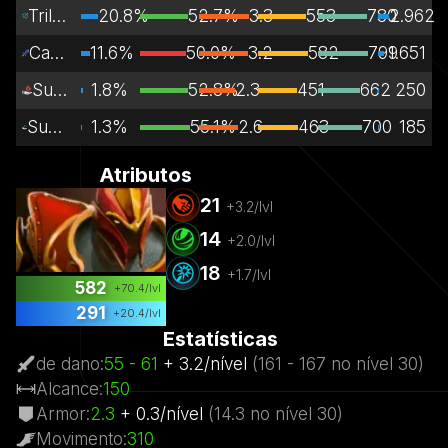
Trilha do meio
20.8%
52.7%
3.3
553
780
2.962
Carregador
11.6%
50.0%
3.2
582
799
1.651
Suporte
1.8%
52.8%
2.3
451
662
250
Suporte dedicado
1.3%
55.1%
2.6
463
700
185
Atributos
21
+
3.2
/lvl
14
+
2.0
/lvl
18
+
1.7
/lvl
582
+
70.4
/lvl
291
+
20.4
/lvl
Estatísticas
de dano
:
55
- 61
+
3.2
/
nível
(
161
- 167
no nível
30)
Alcance
:
150
Armor
:
2.3
+
0.3
/
nível
(
14.3
no nível
30)
Movimento
:
310