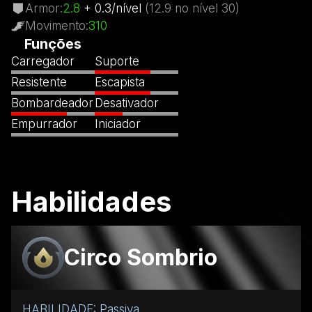
Armor
:
2.8
+
0.3
/
nível
(
12.9
no nível
30)
Movimento
:
310
Funções
Carregador
Suporte
Resistente
Escapista
Bombardeador
Desativador
Empurrador
Iniciador
Habilidades
Circo Sombrio
HABILIDADE: Passiva