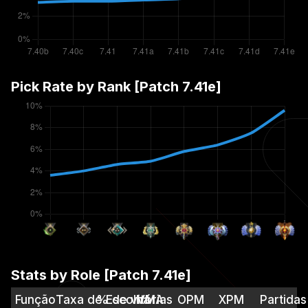
Pick Rate by Rank [Patch
7.41e
]
Stats by Role [Patch
7.41e
]
Função
Taxa de Escolha
% de vitórias
VMA
OPM
XPM
Partidas