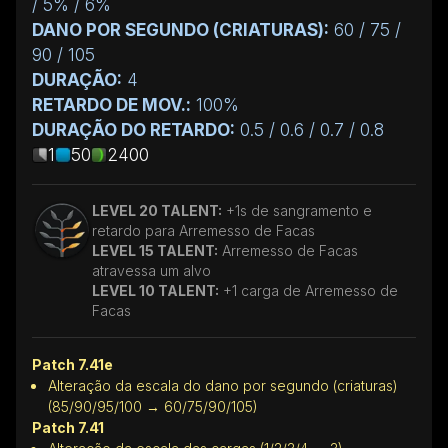
/ 5% / 6%
DANO POR SEGUNDO (CRIATURAS):
60 / 75 /
90 / 105
DURAÇÃO:
4
RETARDO DE MOV.:
100%
DURAÇÃO DO RETARDO:
0.5 / 0.6 / 0.7 / 0.8
1
50
2400
LEVEL 20 TALENT:
+1s de sangramento e
retardo para Arremesso de Facas
LEVEL 15 TALENT:
Arremesso de Facas
atravessa um alvo
LEVEL 10 TALENT:
+1 carga de Arremesso de
Facas
Patch 7.41e
Alteração da escala do dano por segundo (criaturas)
(85/90/95/100 → 60/75/90/105)
Patch 7.41