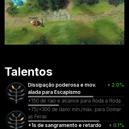
Talentos
Dissipação poderosa e mov.
+ 2.0%
alada para Escapismo
+150 de raio e alcance para Roda a Roda
+75/+300 de dano mín./máx. para Domar
as Feras
+1s de sangramento e retardo
+ 0.1%