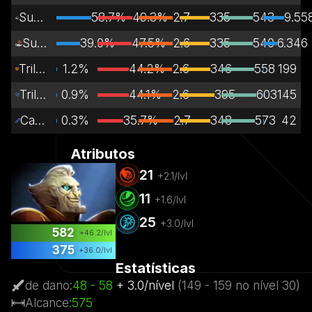
Suporte dedicado
58.7%
49.3%
2.7
335
543
9.55
Suporte
39.0%
47.5%
2.6
335
540
6.346
Trilha vulnerável
1.2%
44.2%
2.6
346
558
199
Trilha do meio
0.9%
44.1%
2.6
395
603
145
Carregador
0.3%
35.7%
2.7
348
573
42
Atributos
21
+
2.1
/lvl
11
+
1.6
/lvl
25
+
3.0
/lvl
582
+
46.2
/lvl
375
+
36.0
/lvl
Estatísticas
de dano
:
48
- 58
+
3.0
/
nível
(
149
- 159
no nível
30)
Alcance
:
575