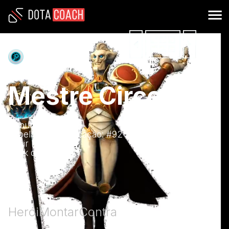
de Inteligência
Mestre Circense
Popularidade: #
68
Tabela de Classificação: #
92
Banir Rank: #
93
Rank de KDA: #
77
Herói
Montar
Contra