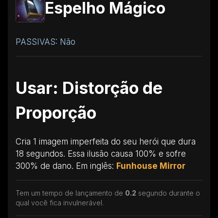
Espelho Mágico
PASSIVAS: Não
Usar: Distorção de
Proporção
Cria 1 imagem imperfeita do seu herói que dura
18 segundos. Essa ilusão causa 100% e sofre
300% de dano. Em inglês:
Funhouse Mirror
Tem um tempo de lançamento de
0.2
segundo durante o
qual você fica invulnerável.