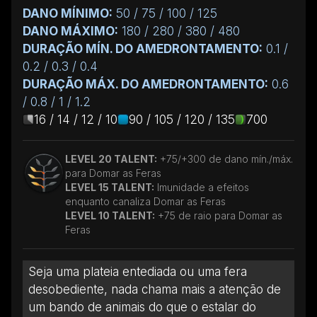
DANO MÍNIMO:
50 / 75 / 100 / 125
DANO MÁXIMO:
180 / 280 / 380 / 480
DURAÇÃO MÍN. DO AMEDRONTAMENTO:
0.1 /
0.2 / 0.3 / 0.4
DURAÇÃO MÁX. DO AMEDRONTAMENTO:
0.6
/ 0.8 / 1 / 1.2
16 / 14 / 12 / 10
90 / 105 / 120 / 135
700
LEVEL 20 TALENT:
+75/+300 de dano mín./máx.
para Domar as Feras
LEVEL 15 TALENT:
Imunidade a efeitos
enquanto canaliza Domar as Feras
LEVEL 10 TALENT:
+75 de raio para Domar as
Feras
Seja uma plateia entediada ou uma fera
desobediente, nada chama mais a atenção de
um bando de animais do que o estalar do