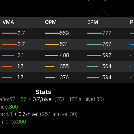
VMA
OPM
EPM
P
2.7
559
777
2.7
531
767
2.1
488
697
1.7
355
564
1.7
376
594
Stats
año
:
52
- 56
+
3.7
/
nivel
(
173
- 177
al nivel
30)
nce
:
300
or
:
4.8
+
0.6
/
nivel
(
25.1
al nivel
30)
miento
:
300