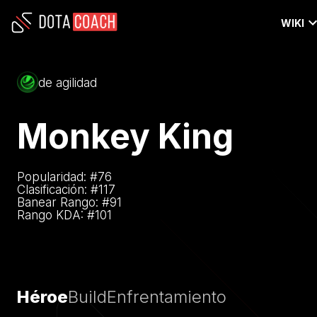
WIKI
de agilidad
Monkey King
Popularidad: #
76
Clasificación: #
117
Banear Rango: #
91
Rango KDA: #
101
Héroe
Build
Enfrentamiento