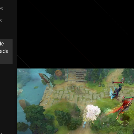
pe
pe
de
ueda