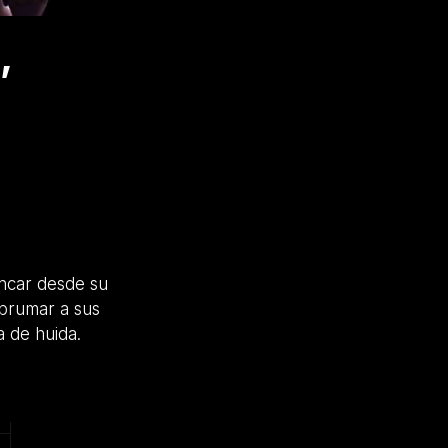
,
incar desde su
brumar a sus
a de huida.