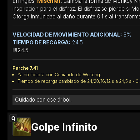
En inglés:
Mischief
. Cambia la forma de Monkey Ki
inspiración para el disfraz. El disfraz se pierde si M
Otorga inmunidad al daño durante 0.1 s al transform
VELOCIDAD DE MOVIMIENTO ADICIONAL:
8%
TIEMPO DE RECARGA:
24.5
24.5
Parche 7.41
Ya no mejora con Comando de Wukong.
Tiempo de recarga cambiado de 24/20/16/12 s a 24,5 s - 0,5
Cuidado con ese árbol.
Q
Golpe Infinito