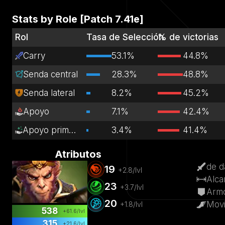
Stats by Role [Patch
7.41e
]
Rol
Tasa de Selección
% de victorias
Carry
53.1%
44.8%
Senda central
28.3%
48.8%
Senda lateral
8.2%
45.2%
Apoyo
7.1%
42.4%
Apoyo primario
3.4%
41.4%
Atributos
de d
19
+
2.8
/lvl
Alca
23
+
3.7
/lvl
Arm
20
Movi
+
1.8
/lvl
538
+
61.6
/lvl
315
+
21.6
/lvl