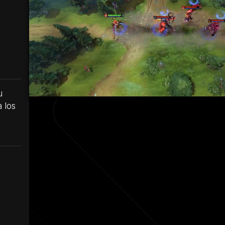
u
a los