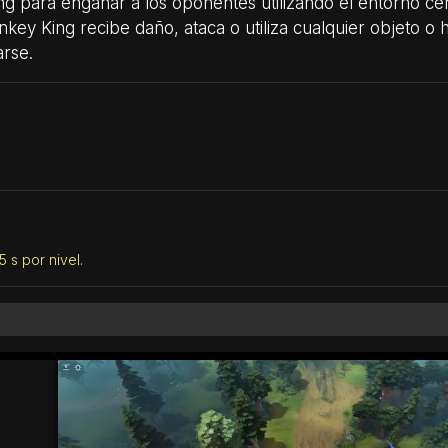
ng para engañar a los oponentes utilizando el entorno c
onkey King recibe daño, ataca o utiliza cualquier objeto o h
arse.
 s por nivel.