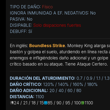
TIPO DE DAÑO:
Físico
IGNORA INMUNIDAD A EF. NEGATIVOS: No
PASIVA: No
DISIPABLE:
Solo disipaciones fuertes
DEBUFF: Sí
En inglés:
Boundless Strike
. Monkey King alarga s
bastón y golpea el suelo, aturdiendo en línea recta 
enemigos e infligiéndoles daño adicional y un golpe
crítico basado en su ataque. Tiene Ataque Certero.
DURACIÓN DEL ATURDIMIENTO:
0.7 / 0.9 / 1.1 / 1.3
DAÑO CRÍTICO:
120% / 140% / 160% / 180%
DAÑO ADICIONAL:
20 / 40 / 60 / 80
DISTANCIA:
1100
24 / 21 / 18 / 15
85 / 90 / 95 / 100
1100