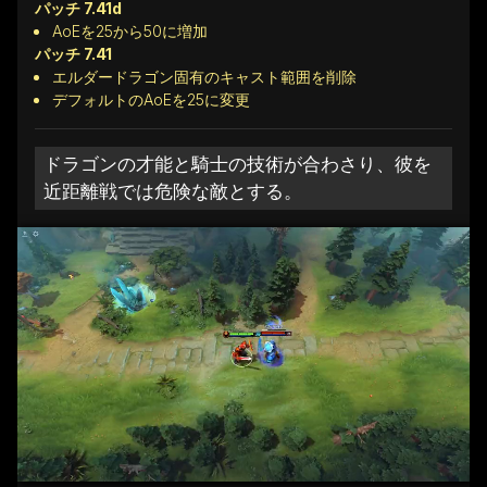
パッチ 7.41d
AoEを25から50に増加
パッチ 7.41
エルダードラゴン固有のキャスト範囲を削除
デフォルトのAoEを25に変更
ドラゴンの才能と騎士の技術が合わさり、彼を
近距離戦では危険な敵とする。