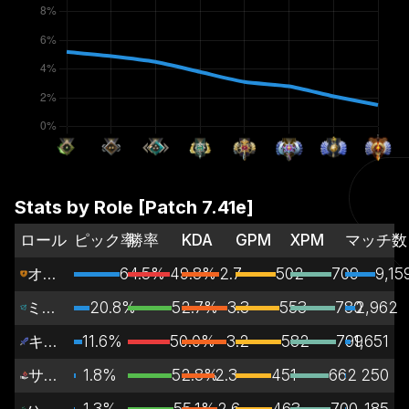
Stats by Role [Patch
7.41e
]
ロール
ピック率
勝率
KDA
GPM
XPM
マッチ数
オフレーン
64.5%
49.8%
2.7
502
709
9,15
ミッドレーン
20.8%
52.7%
3.3
553
780
2,962
キャリー
11.6%
50.0%
3.2
582
799
1,651
サポート
1.8%
52.8%
2.3
451
662
250
ハードサポート
1.3%
55.1%
2.6
463
700
185