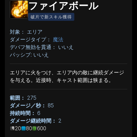
ファイアボール
破片で新スキル獲得
対象： エリア
ダメージタイプ：
魔法
デバフ無効を貫通： いいえ
パッシブ: いいえ
エリアに火をつけ、エリア内の敵に継続ダメージ
を与える。近接時、キャスト範囲は狭まる。
範囲：
275
ダメージ／秒：
85
持続時間：
6
ダメージ継続時間：
2
20
80
600