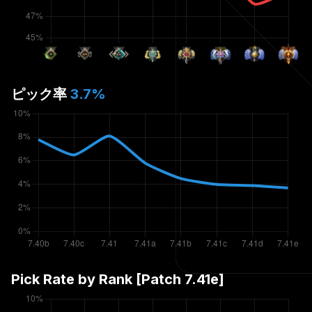
ピック率
3.7
%
Pick Rate by Rank [Patch
7.41e
]