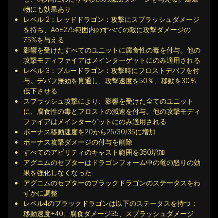
物にも効果あり
レベル 2：レッドドラゴン：攻撃にスプラッシュダメージ
を持ち、AoE275範囲内のすべての敵に攻撃ダメージの
75%を与える
影響を受けたすべてのユニットに腐食性の毒を付与。他の
攻撃モディファイアはメインターゲットにのみ適用される
レベル 3：ブルードラゴン：攻撃時にフロストデバフを付
与。デバフ無効を貫通し、攻撃速度を50％、移動を30％
低下させる
スプラッシュ攻撃により、影響を受けた全てのユニット
に、腐食性の毒とフロストの減速を付与。他の攻撃モディ
ファイアはメインターゲットにのみ適用される
ボーナス移動速度を20から25/30/35に増加
ボーナス攻撃ダメージの付与を削除
すべてのアビリティのキャスト範囲を350増加
アグニムのセプターはドラゴンフォーム中の竜の怒りの効
果を強化しなくなった
アグニムのセプターのブラックドラゴンのステータスをわ
ずかに調整
レベル4のブラックドラゴンは以下のステータスを持つ：
移動速度+40、腐食ダメージ35、スプラッシュダメージ