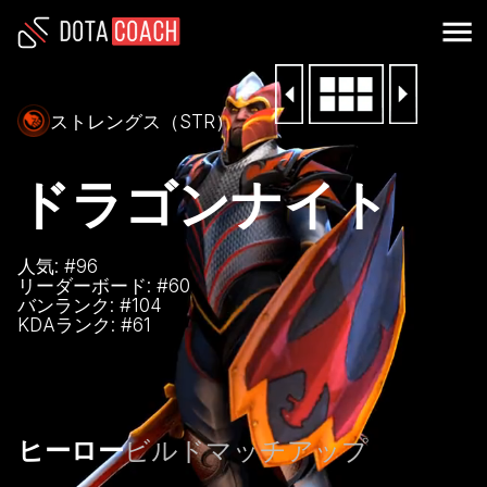
ストレングス（STR）
ドラゴンナイト
人気: #
96
リーダーボード: #
60
バンランク: #
104
KDAランク: #
61
ヒーロー
ビルド
マッチアップ