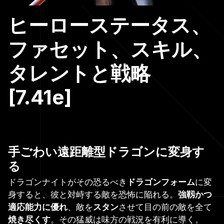
ヒーローステータス、
ファセット、スキル、
タレントと戦略
[7.41e]
手ごわい遠距離型ドラゴンに変身す
る
ドラゴンナイトがその恐るべき
ドラゴンフォーム
に変
身すると、彼と対峙する敵を恐怖に陥れる。
強靱かつ
適応能力に優れ
、敵を
スタン
させて目の前の敵を全て
焼き尽くす
。その猛威は味方の戦況を有利に導く。