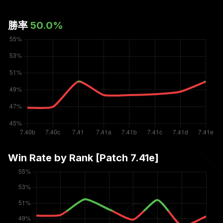
勝率
50.0
%
Win Rate by Rank [Patch
7.41e
]