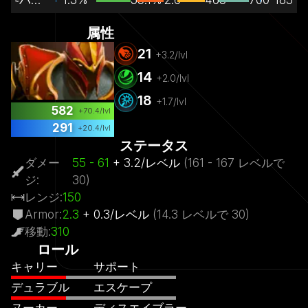
属性
21
+
3.2
/lvl
14
+
2.0
/lvl
18
+
1.7
/lvl
582
+
70.4
/lvl
291
+
20.4
/lvl
ステータス
ダメー
55
- 61
+
3.2
/
レベル
(
161
- 167
レベルで
ジ
:
30)
レンジ
:
150
Armor
:
2.3
+
0.3
/
レベル
(
14.3
レベルで
30)
移動
:
310
ロール
キャリー
サポート
デュラブル
エスケープ
ヌーカー
ディスエイブラー